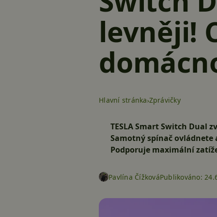
Switch D
levněji!
domácno
Hlavní stránka
Zprávičky
TESLA Smart Switch Dual zvl
Samotný spínač ovládnete 
Podporuje maximální zatíže
Pavlína Čížková
Publikováno:
24.