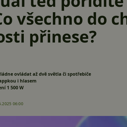
ual teď pořídíte
 Co všechno do c
sti přinese?
ádne ovládat až dvě světla či spotřebiče
appkou i hlasem
ní 1 500 W
6.2025 06:00