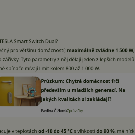
TESLA Smart Switch Dual?
tečný pro většinu domácností;
maximálně zvládne 1 500 W
zářivky. Tyto parametry z něj dělají jeden z lepších modelů
 spínače mívají limit kolem 800 až 1 000 W.
Průzkum: Chytrá domácnost frčí
především u mladších generací. Na
jakých kvalitách si zakládají?
Pavlína Čížková
Zprávičky
acuje v teplotách
od -10 do 45 °C
s vlhkostí
do 90 %
, má níz