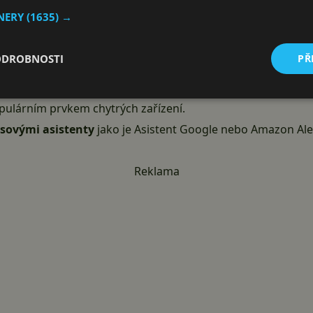
TNERY
(1635) →
ODROBNOSTI
PŘ
t
automatické časovače
, které světla v daný čas rozsvítí, 
lají rozumného kandidáta do ekosystémů chytrých domácno
ulárním prvkem chytrých zařízení.
asovými asistenty
jako je Asistent Google nebo Amazon Alexa
Reklama