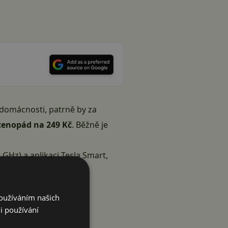
 domácnosti, patrně by za
enopád na 249 Kč
. Běžně je
,4 GHz) a aplikaci Tesla Smart,
úplně mimo domov.
Používáním našich
i používání