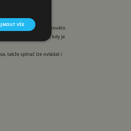
IJMOUT VŠE
zhasnou nebo i ztlumí. Takováto
st, obzvláště v době, kdy je
, takže spínač lze ovládat i