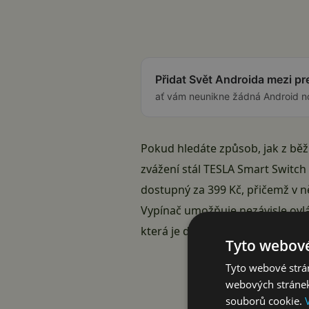
Přidat Svět Androida mezi p
ať vám neunikne žádná Android n
Pokud hledáte způsob, jak z běž
zvážení stál TESLA Smart Switch 
dostupný za 399 Kč, přičemž v ně
Vypínač umožňuje nezávisle ovl
která je dostupná pro Android i
Tyto webové
Tyto webové strán
webových stránek
souborů cookie.