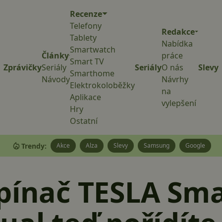
Recenze
Telefony
Redakce
Tablety
Nabídka
Smartwatch
Články
práce
Smart TV
Zprávičky
Seriály
Seriály
O nás
Slevy
Smarthome
Návody
Návrhy
Elektrokoloběžky
na
Aplikace
vylepšení
Hry
Ostatní
Trendy:
Akce
Alza
Slevy
Samsung
Google
pínač TESLA Sm