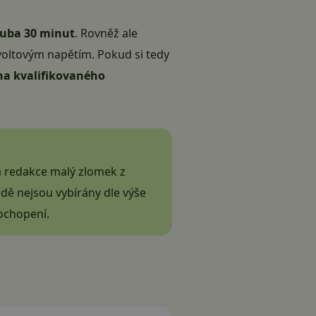
ruba 30 minut
. Rovněž ale
voltovým napětím. Pokud si tedy
 na kvalifikovaného
á redakce malý zlomek z
dě nejsou vybírány dle výše
ochopení.