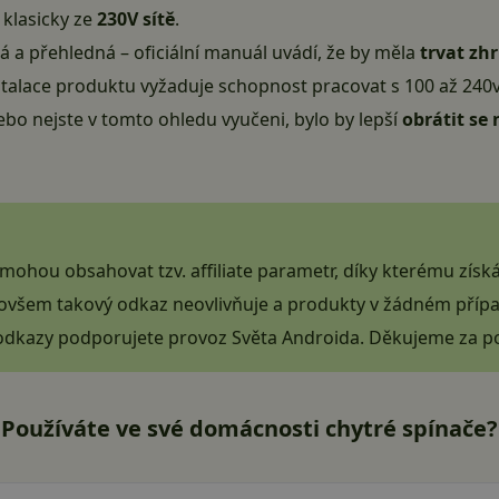
 klasicky ze
230V sítě
.
há a přehledná –
oficiální manuál
uvádí, že by měla
trvat zh
nstalace produktu vyžaduje schopnost pracovat s 100 až 240
ebo nejste v tomto ohledu vyučeni, bylo by lepší
obrátit se
ohou obsahovat tzv. affiliate parametr, díky kterému získ
u ovšem takový odkaz neovlivňuje a produkty v žádném přípa
odkazy podporujete provoz Světa Androida. Děkujeme za p
Používáte ve své domácnosti chytré spínače?