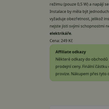
režimu (pouze 0,5 W) a napájí se
Instalace by měla být jednoduc
vyžaduje obezřetnost, jelikož i
nejste jisti svými schopnostmi n
elektrikáře
.
Cena:
249 Kč
Affiliate odkazy
Některé odkazy do obchodů m
prodejní ceny. Finální částk
provize. Nákupem přes tyto 