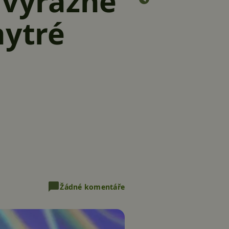
 výrazně
hytré
Žádné komentáře