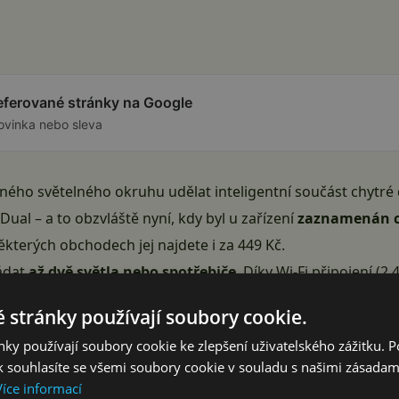
referované stránky na Google
ovinka nebo sleva
ného světelného okruhu udělat inteligentní součást chytré
Dual – a to obzvláště nyní, kdy byl u zařízení
zaznamenán c
kterých obchodech jej najdete i za 449 Kč.
ádat
až dvě světla nebo spotřebiče
. Díky Wi-Fi připojení (2
 iOS, lze vše ovládat na dálku – takže třeba z gauče nebo 
 stránky používají soubory cookie.
ky používají soubory cookie ke zlepšení uživatelského zážitku. 
 souhlasíte se všemi soubory cookie v souladu s našimi zásadam
Více informací