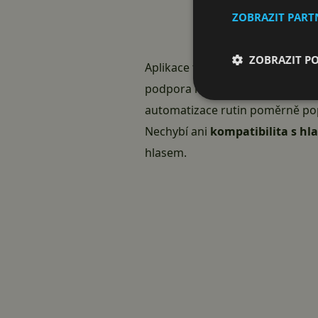
ZOBRAZIT PAR
ZOBRAZIT P
Aplikace také umožňuje nastavi
podpora harmonogramů z něj dě
automatizace
rutin poměrně pop
Nechybí ani
kompatibilita s hl
hlasem.