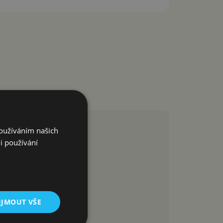
Používáním našich
i používání
IJMOUT VŠE