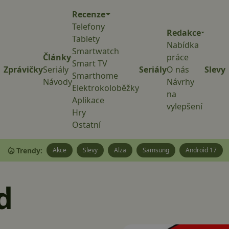
Recenze
Telefony
Redakce
Tablety
Nabídka
Smartwatch
Články
práce
Smart TV
Zprávičky
Seriály
Seriály
O nás
Slevy
Smarthome
Návody
Návrhy
Elektrokoloběžky
na
Aplikace
vylepšení
Hry
Ostatní
Trendy:
Akce
Slevy
Alza
Samsung
Android 17
d