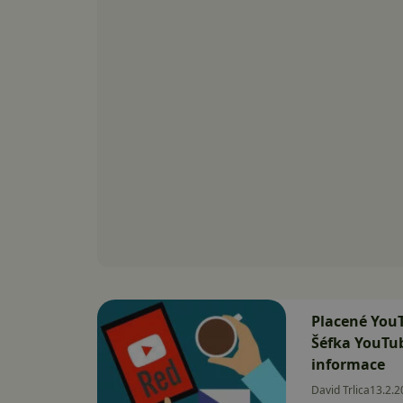
Placené You
Šéfka YouTub
informace
David Trlica
13.2.2