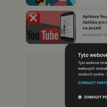
Aplikace You
tlačítko pro
na pozadí
Karel Kilián
29.7.2
Tyto webové
Tyto webové strán
webových stránek
souborů cookie.
ZOBRAZIT PAR
ZOBRAZIT P