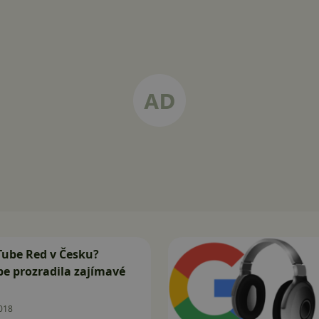
Tube Red v Česku?
e prozradila zajímavé
018