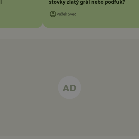
l
stovky zlatý grál nebo podfuk?
Vašek Švec