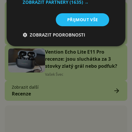
ZOBRAZIT PARTNERY
(1635) →
Google Fitbit Air recenze:
Náramek bez displeje je přesně
PŘIJMOUT VŠE
to zařízení, které jsem
potřeboval
ZOBRAZIT PODROBNOSTI
Adam Kurfürst
Vention Echo Lite E11 Pro
recenze: jsou sluchátka za 3
stovky zlatý grál nebo podfuk?
Vašek Švec
Zobrazit další
Recenze