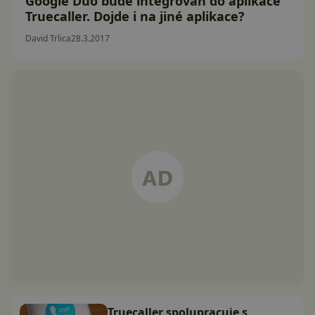
Google Duo bude integrován do aplikace
Truecaller. Dojde i na jiné aplikace?
David Trlica
28.3.2017
Truecaller spolupracuje s