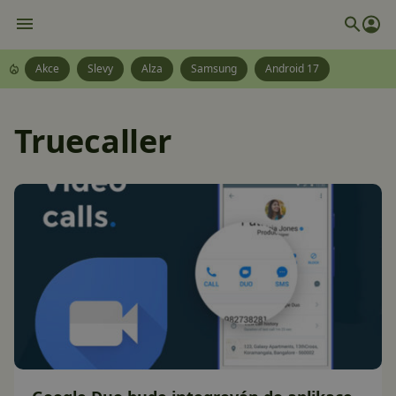
Akce
Slevy
Alza
Samsung
Android 17
Truecaller