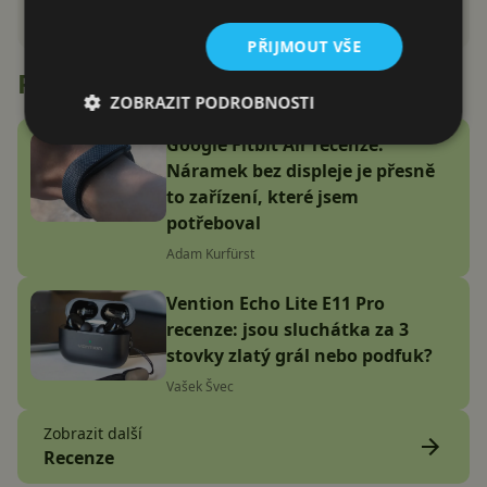
PŘIJMOUT VŠE
Recenze
ZOBRAZIT PODROBNOSTI
Google Fitbit Air recenze:
Náramek bez displeje je přesně
to zařízení, které jsem
potřeboval
Adam Kurfürst
Vention Echo Lite E11 Pro
recenze: jsou sluchátka za 3
stovky zlatý grál nebo podfuk?
Vašek Švec
Zobrazit další
Recenze