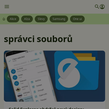
Akce
Alza
Slevy
Samsung
One ui
správci souborů