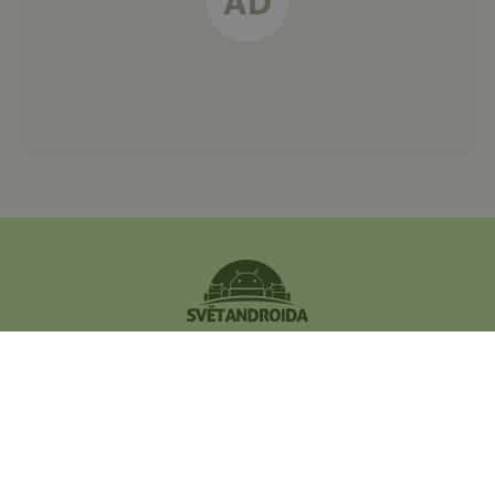
Největší český magazín
zaměřený na operační
systém Android.
Zapojte se do naší komunity