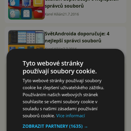
správců souborů
Karel Kilián
21.7.2016
SvětAndroida doporučuje: 4
nejlepší správci souborů
Karel Kilián
7.7.2016
Tyto webové stránky
používají soubory cookie.
Tyto webové stránky používají soubory
cookie ke zlepšení uživatelského zážitku.
Používáním našich webových stránek
souhlasíte se všemi soubory cookie v
souladu s našimi zásadami používání
souborů cookie.
Více informací
ZOBRAZIT PARTNERY
(1635) →