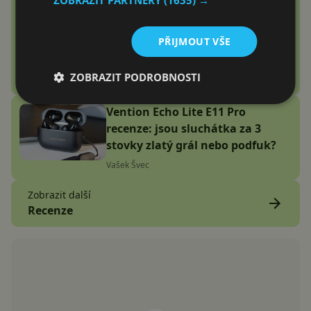
Google Fitbit Air recenze:
Náramek bez displeje je přesně
PŘIJMOUT VŠE
to zařízení, které jsem
potřeboval
ZOBRAZIT PODROBNOSTI
Adam Kurfürst
Vention Echo Lite E11 Pro
recenze: jsou sluchátka za 3
stovky zlatý grál nebo podfuk?
Vašek Švec
Zobrazit další
Recenze