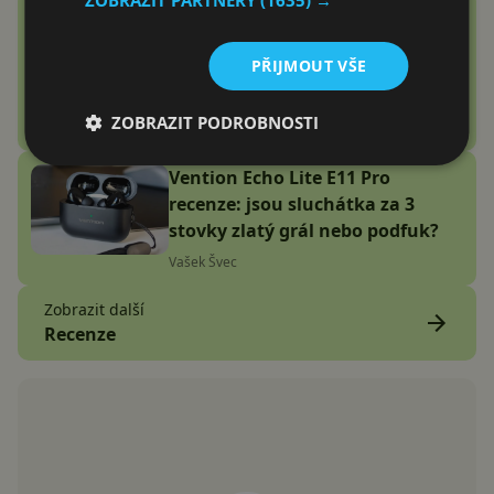
Google Fitbit Air recenze:
Náramek bez displeje je přesně
PŘIJMOUT VŠE
to zařízení, které jsem
potřeboval
ZOBRAZIT PODROBNOSTI
Adam Kurfürst
Vention Echo Lite E11 Pro
recenze: jsou sluchátka za 3
stovky zlatý grál nebo podfuk?
Vašek Švec
Zobrazit další
Recenze