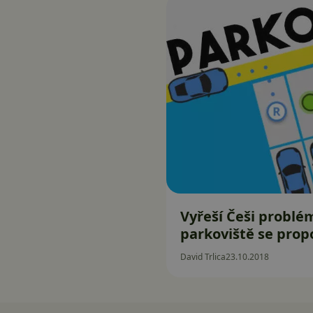
Vyřeší Češi problé
parkoviště se propoj
David Trlica
23.10.2018