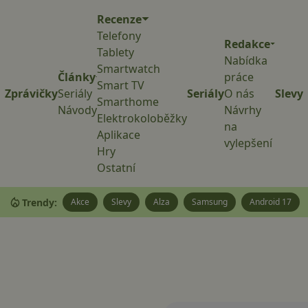
Recenze
Telefony
Redakce
Tablety
Nabídka
Smartwatch
Články
práce
Smart TV
Zprávičky
Seriály
Seriály
O nás
Slevy
Smarthome
Návody
Návrhy
Elektrokoloběžky
na
Aplikace
vylepšení
Hry
Ostatní
Trendy:
Akce
Slevy
Alza
Samsung
Android 17