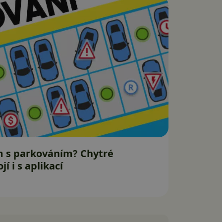
m s parkováním? Chytré
í i s aplikací