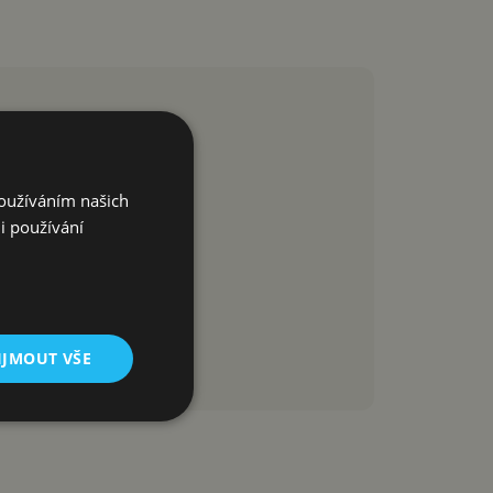
Používáním našich
i používání
IJMOUT VŠE