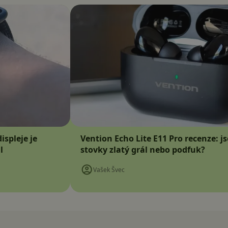
ispleje je
Vention Echo Lite E11 Pro recenze: j
l
stovky zlatý grál nebo podfuk?
Vašek Švec