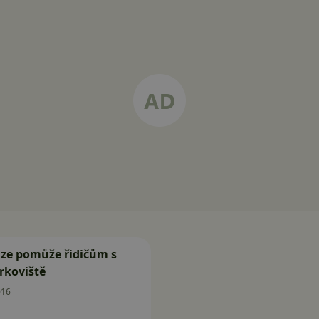
ze pomůže řidičům s
rkoviště
016