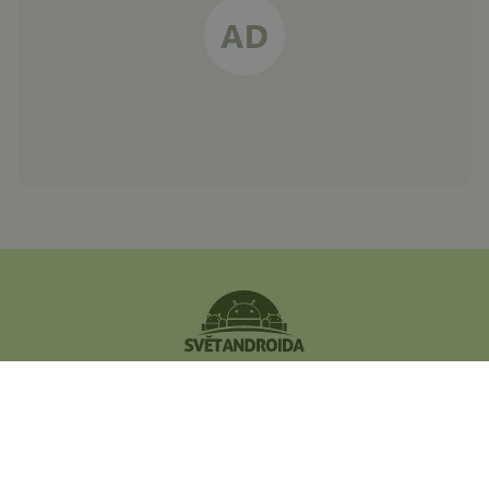
Největší český magazín
zaměřený na operační
systém Android.
Zapojte se do naší komunity