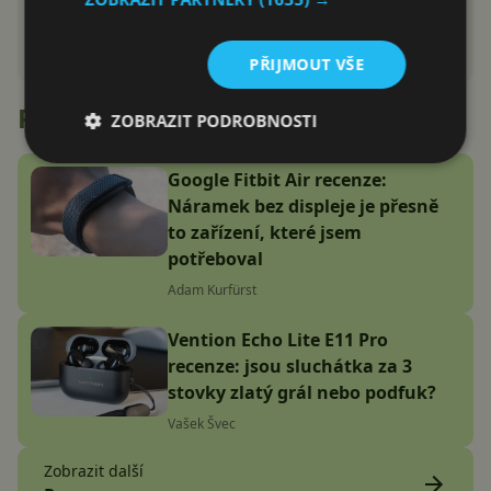
PŘIJMOUT VŠE
Recenze
ZOBRAZIT PODROBNOSTI
Google Fitbit Air recenze:
Náramek bez displeje je přesně
to zařízení, které jsem
potřeboval
Adam Kurfürst
Vention Echo Lite E11 Pro
recenze: jsou sluchátka za 3
stovky zlatý grál nebo podfuk?
Vašek Švec
Zobrazit další