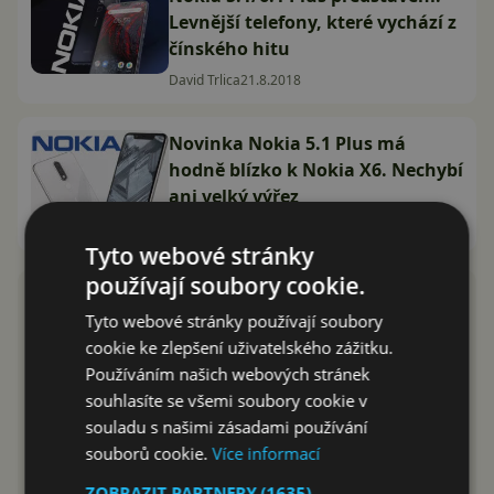
Levnější telefony, které vychází z
čínského hitu
David Trlica
21.8.2018
Novinka Nokia 5.1 Plus má
hodně blízko k Nokia X6. Nechybí
ani velký výřez
David Trlica
9.7.2018
Tyto webové stránky
používají soubory cookie.
Tyto webové stránky používají soubory
cookie ke zlepšení uživatelského zážitku.
Používáním našich webových stránek
souhlasíte se všemi soubory cookie v
souladu s našimi zásadami používání
souborů cookie.
Více informací
ZOBRAZIT PARTNERY
(1635) →