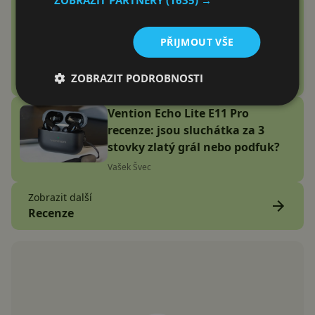
Google Fitbit Air recenze:
Náramek bez displeje je přesně
PŘIJMOUT VŠE
to zařízení, které jsem
potřeboval
ZOBRAZIT PODROBNOSTI
Adam Kurfürst
Vention Echo Lite E11 Pro
recenze: jsou sluchátka za 3
stovky zlatý grál nebo podfuk?
Vašek Švec
Zobrazit další
Recenze