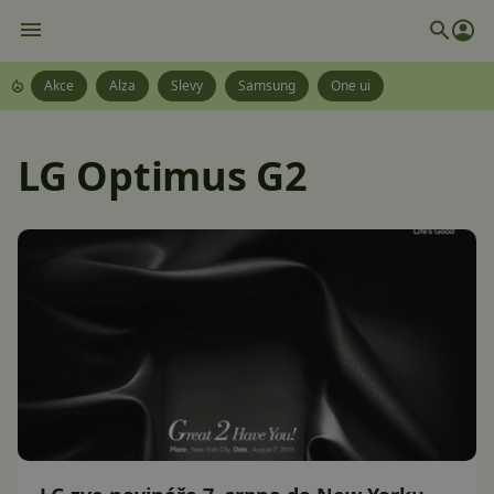
Akce
Alza
Slevy
Samsung
One ui
LG Optimus G2