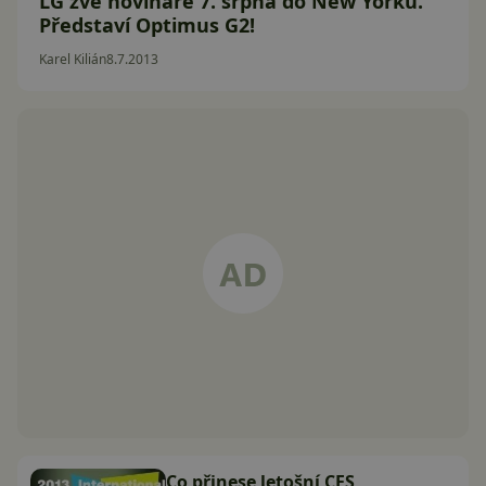
LG zve novináře 7. srpna do New Yorku.
Představí Optimus G2!
Karel Kilián
8.7.2013
Co přinese letošní CES