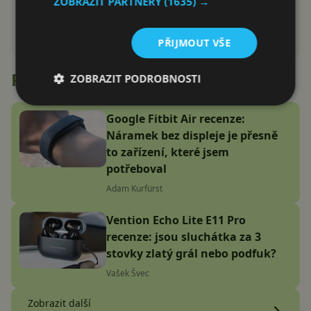
ZOBRAZIT PARTNERY
(1635) →
PŘIJMOUT VŠE
Recenze
ZOBRAZIT PODROBNOSTI
Google Fitbit Air recenze:
Náramek bez displeje je přesně
to zařízení, které jsem
potřeboval
Adam Kurfürst
Vention Echo Lite E11 Pro
recenze: jsou sluchátka za 3
stovky zlatý grál nebo podfuk?
Vašek Švec
Zobrazit další