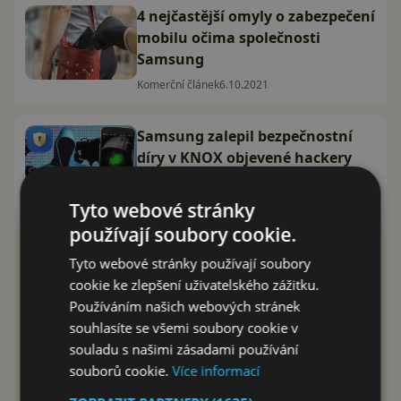
4 nejčastější omyly o zabezpečení
mobilu očima společnosti
Samsung
Komerční článek
6.10.2021
Samsung zalepil bezpečnostní
díry v KNOX objevené hackery
Karel Kilián
9.10.2016
Tyto webové stránky
používají soubory cookie.
Tyto webové stránky používají soubory
cookie ke zlepšení uživatelského zážitku.
Používáním našich webových stránek
souhlasíte se všemi soubory cookie v
souladu s našimi zásadami používání
souborů cookie.
Více informací