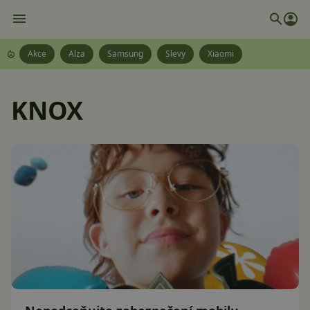
Akce
Alza
Samsung
Slevy
Xiaomi
KNOX