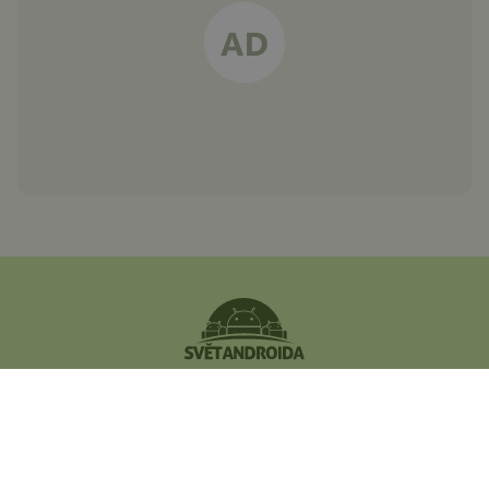
Největší český magazín
zaměřený na operační
systém Android.
Zapojte se do naší komunity