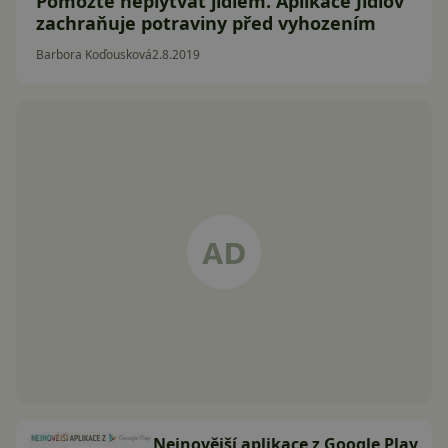
Pomozte neplýtvat jídlem. Aplikace Jídlov
zachraňuje potraviny před vyhozením
Barbora Koďousková
2.8.2019
Nejnovější aplikace z Google Play