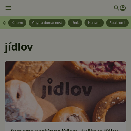
Xiaomi
Chytrá domácnost
Únik
Huawei
Soukromí
jídlov