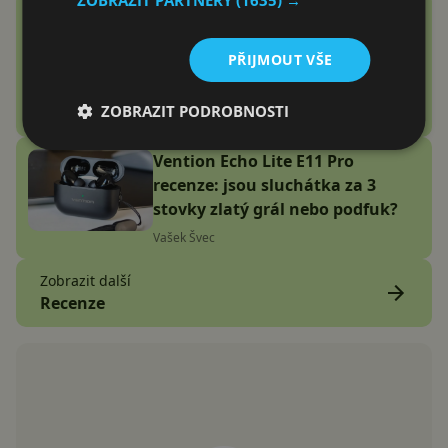
Google Fitbit Air recenze:
Náramek bez displeje je přesně
PŘIJMOUT VŠE
to zařízení, které jsem
potřeboval
ZOBRAZIT PODROBNOSTI
Adam Kurfürst
Vention Echo Lite E11 Pro
recenze: jsou sluchátka za 3
stovky zlatý grál nebo podfuk?
Vašek Švec
Zobrazit další
Recenze