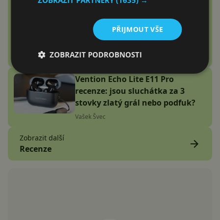
Google Fitbit Air recenze:
Náramek bez displeje je přesně
PŘIJMOUT VŠE
to zařízení, které jsem
potřeboval
ZOBRAZIT PODROBNOSTI
Adam Kurfürst
Vention Echo Lite E11 Pro
recenze: jsou sluchátka za 3
stovky zlatý grál nebo podfuk?
Vašek Švec
Zobrazit další
Recenze