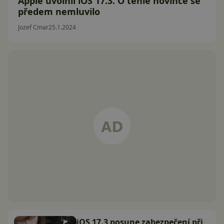
Apple uvolnil iOS 17.3. O téhle novince se
předem nemluvilo
Jozef Cmar
25.1.2024
iOS 17.3 posune zabezpečení při