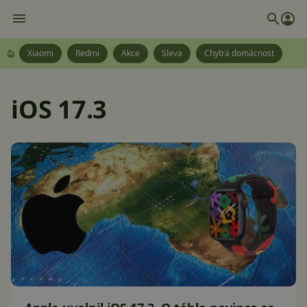
Xiaomi
Redmi
Akce
Sleva
Chytrá domácnost
iOS 17.3