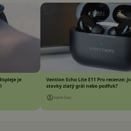
ispleje je
Vention Echo Lite E11 Pro recenze: j
l
stovky zlatý grál nebo podfuk?
Vašek Švec