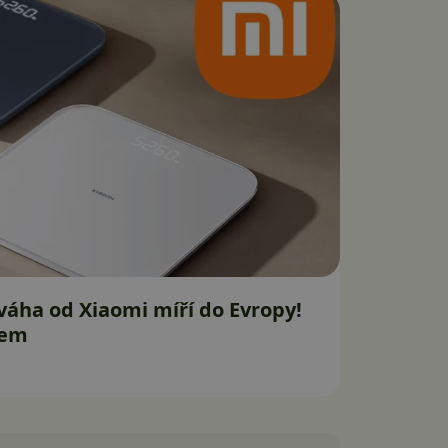
 váha od Xiaomi míří do Evropy!
lem