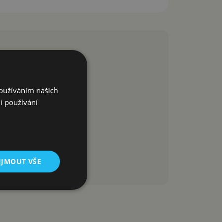
Používáním našich
i používání
IJMOUT VŠE