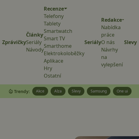
Recenze
Telefony
Redakce
Tablety
Nabídka
Smartwatch
Články
práce
Smart TV
Zprávičky
Seriály
Seriály
O nás
Slevy
Smarthome
Návody
Návrhy
Elektrokoloběžky
na
Aplikace
vylepšení
Hry
Ostatní
Trendy:
Akce
Alza
Slevy
Samsung
One ui