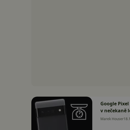
Google Pixel
v nečekaně 
Marek Houser
18.