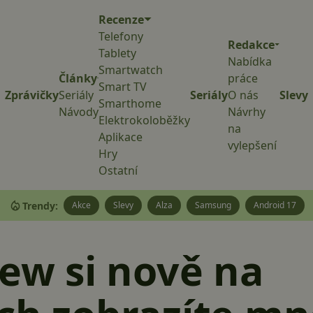
Recenze
Telefony
Redakce
Tablety
Nabídka
Smartwatch
Články
práce
Smart TV
Zprávičky
Seriály
Seriály
O nás
Slevy
Smarthome
Návody
Návrhy
Elektrokoloběžky
na
Aplikace
vylepšení
Hry
Ostatní
Trendy:
Akce
Slevy
Alza
Samsung
Android 17
iew si nově na