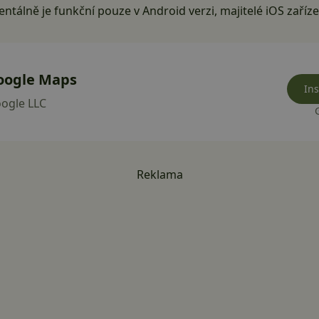
ntálně je funkční pouze v
Android
verzi, majitelé
iOS
zařízen
oogle Maps
Ins
ogle LLC
Reklama