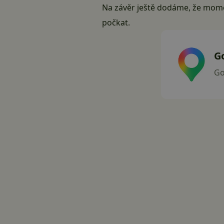
Na závěr ještě dodáme, že mome
počkat.
G
Go