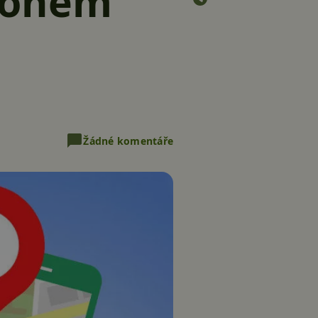
nohem
Žádné komentáře