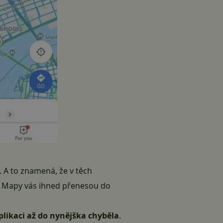
. A to znamená, že v těch
a Mapy vás ihned přenesou do
plikaci až do nynějška chyběla
.