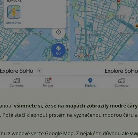
vanou,
všimnete si, že se na mapách zobrazily modré čáry
é. Poté stačí klepnout prstem na vyznačenou modrou čáru 
dobu z webové verze Google Map. Z nějakého důvodu ale
v a