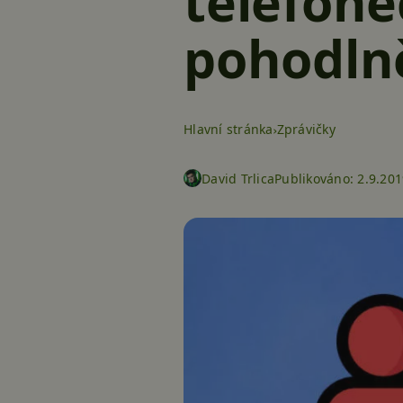
telefon
pohodlně
Hlavní stránka
Zprávičky
David Trlica
Publikováno:
2.9.201