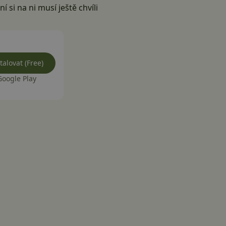
í si na ni musí ještě chvíli
talovat (Free)
Google Play