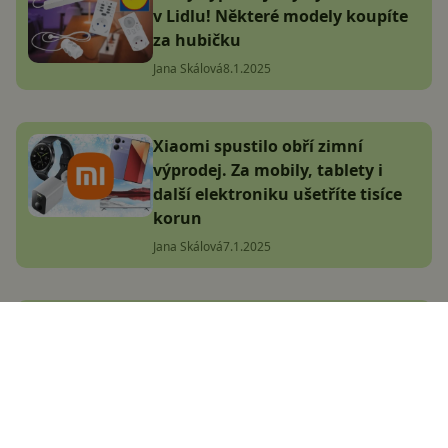
v Lidlu! Některé modely koupíte
za hubičku
Jana Skálová
8.1.2025
Xiaomi spustilo obří zimní
výprodej. Za mobily, tablety i
další elektroniku ušetříte tisíce
korun
Jana Skálová
7.1.2025
Android Auto dostane
schopnějšího asistenta! Takto
(zhruba) vypadá Gemini v akci
Adam Kurfürst
9.1.2025