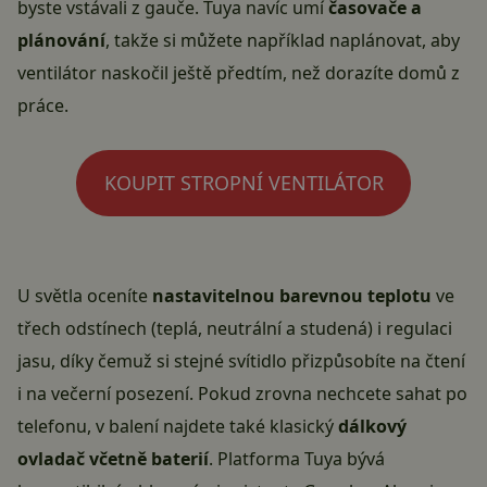
byste vstávali z gauče. Tuya navíc umí
časovače a
plánování
, takže si můžete například naplánovat, aby
ventilátor naskočil ještě předtím, než dorazíte domů z
práce.
KOUPIT STROPNÍ VENTILÁTOR
U světla oceníte
nastavitelnou barevnou teplotu
ve
třech odstínech (teplá, neutrální a studená) i regulaci
jasu, díky čemuž si stejné svítidlo přizpůsobíte na čtení
i na večerní posezení. Pokud zrovna nechcete sahat po
telefonu, v balení najdete také klasický
dálkový
ovladač včetně baterií
. Platforma Tuya bývá