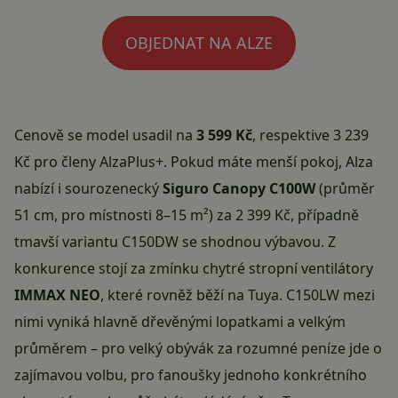
OBJEDNAT NA ALZE
Cenově se model usadil na
3 599 Kč
, respektive 3 239
Kč pro členy AlzaPlus+. Pokud máte menší pokoj, Alza
nabízí i sourozenecký
Siguro Canopy C100W
(průměr
51 cm, pro místnosti 8–15 m²) za 2 399 Kč, případně
tmavší variantu C150DW se shodnou výbavou. Z
konkurence stojí za zmínku chytré stropní ventilátory
IMMAX NEO
, které rovněž běží na Tuya. C150LW mezi
nimi vyniká hlavně dřevěnými lopatkami a velkým
průměrem – pro velký obývák za rozumné peníze jde o
zajímavou volbu, pro fanoušky jednoho konkrétního