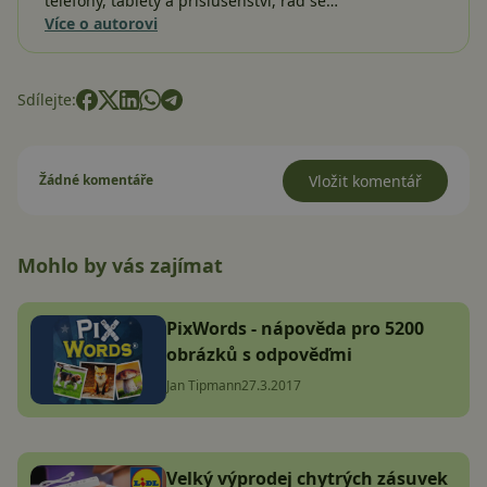
telefony, tablety a příslušenství, rád se…
Více o autorovi
Sdílejte:
Žádné komentáře
Vložit komentář
Mohlo by vás zajímat
PixWords - nápověda pro 5200
obrázků s odpověďmi
Jan Tipmann
27.3.2017
Velký výprodej chytrých zásuvek