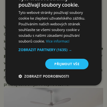
používají soubory cookie.
Tyto webové stránky používají soubory
cookie ke zlepšení uživatelského zážitku.
Používáním našich webových stránek
Výkon, dřevěné lopatky a zimní režim
souhlasíte se všemi soubory cookie v
O proudění vzduchu se stará motor o příkonu
28 W
,
souladu s našimi zásadami používání
souborů cookie.
Více informací
který podle výrobce zvládne průtok až
5 890 CFM
.
Ventilátor pracuje ve dvou režimech – kromě
simulace
ZOBRAZIT PARTNERY
(1635) →
přirozeného proudění
, jež obměňuje rychlost tak, aby
vánek působil přirozeněji, nabízí i
reverzní (zimní)
PŘIJMOUT VŠE
režim
. Ten otáčí lopatky opačně a stahuje teplý vzduch
ZOBRAZIT PODROBNOSTI
nahromaděný u stropu zpět dolů do místnosti, takže
přístroj dává smysl i v topné sezóně.