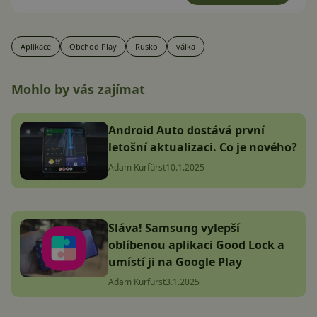
Aplikace
Obchod Play
Rusko
válka
Mohlo by vás zajímat
Android Auto dostává první
letošní aktualizaci. Co je nového?
Adam Kurfürst
10.1.2025
Sláva! Samsung vylepší
oblíbenou aplikaci Good Lock a
umístí ji na Google Play
Adam Kurfürst
3.1.2025