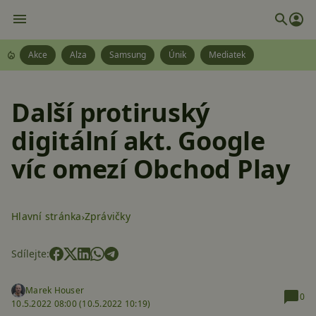
Akce
Alza
Samsung
Únik
Mediatek
Další protiruský
digitální akt. Google
víc omezí Obchod Play
Hlavní stránka
Zprávičky
Sdílejte:
Marek Houser
0
10.5.2022 08:00 (
10.5.2022 10:19)