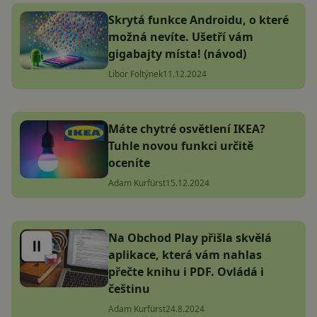
Skrytá funkce Androidu, o které
možná nevíte. Ušetří vám
gigabajty místa! (návod)
Libor Foltýnek
11.12.2024
Máte chytré osvětlení IKEA?
Tuhle novou funkci určitě
oceníte
Adam Kurfürst
15.12.2024
Na Obchod Play přišla skvělá
aplikace, která vám nahlas
přečte knihu i PDF. Ovládá i
češtinu
Adam Kurfürst
24.8.2024