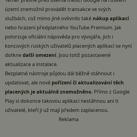
Téměř přesně před dvěma měsíci Google na ruském
území znemožnil provádět transakce ve svých
službách, což mimo jiné ovlivnilo také
nákup aplikací
nebo hrazení předplatného YouTube Premium. Jak
potvrzuje oficiální nápověda pro vývojáře, jich i
koncových
ruských
uživatelů placených aplikací se nyní
dotkne
další omezení
. Jsou totiž pozastavené
aktualizace a instalace.
Bezplatné nástroje půjdou dál běžně stáhnout i
updatovat, ale nové
pořízení či aktualizování těch
placených je aktuálně znemožněno
. Přímo z Google
Play si dokonce takovou aplikaci nestáhnou ani ti
uživatelé, kteří ji už mají předem zaplacenou.
Reklama