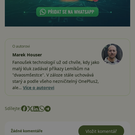
O autorovi
Marek Houser
Fanoušek technologií už od chvíle, kdy jako
malý kluk zadával příkazy Lemíkům na
"dvaosmšestce". V záloze stále uchovává
starý a podle všeho nezničitelný OnePlus2,
ale…
Více o autorovi
Sdílejte:
Žádné komentáře
Vložit komentář