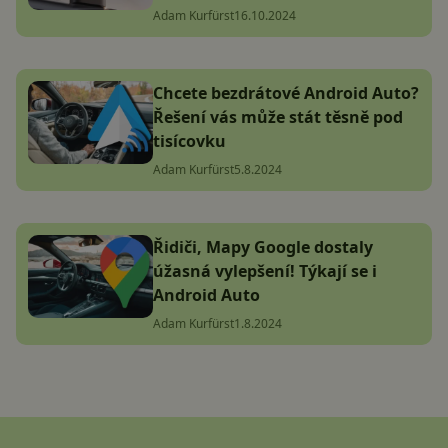
Adam Kurfürst
16.10.2024
Chcete bezdrátové Android Auto?
Řešení vás může stát těsně pod
tisícovku
Adam Kurfürst
5.8.2024
Řidiči, Mapy Google dostaly
úžasná vylepšení! Týkají se i
Android Auto
Adam Kurfürst
1.8.2024