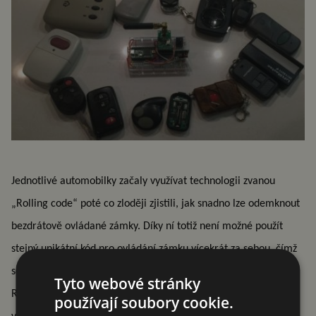
Jednotlivé automobilky začaly využívat technologii zvanou
„Rolling code“ poté co zloději zjistili, jak snadno lze odemknout
bezdrátově ovládané zámky. Díky ní totiž není možné použít
stejný unikátní kód pro ovládání zámku vícekrát za sebou, čímž
se stává pro útočníka naprosto bezpředmětným. Již zmíněný
Tyto webové stránky
Rolljam si s touto ochranou dokáže hravě poradit. Tento fakt
používají soubory cookie.