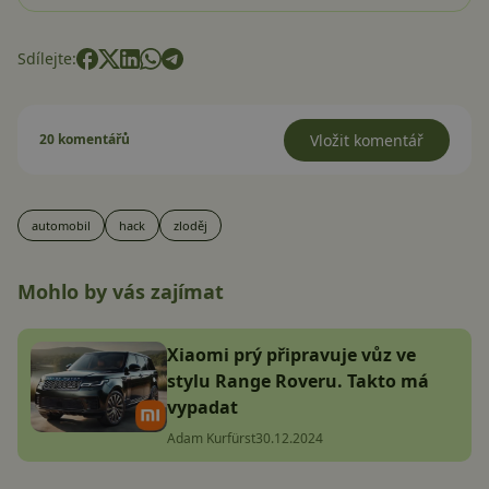
Sdílejte:
20 komentářů
Vložit komentář
automobil
hack
zloděj
Mohlo by vás zajímat
Xiaomi prý připravuje vůz ve
stylu Range Roveru. Takto má
vypadat
Adam Kurfürst
30.12.2024