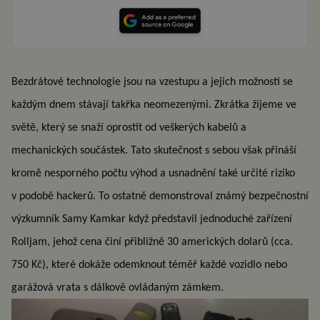
Bezdrátové technologie jsou na vzestupu a jejich možnosti se
každým dnem stávají takřka neomezenými. Zkrátka žijeme ve
světě, který se snaží oprostit od veškerých kabelů a
mechanických součástek. Tato skutečnost s sebou však přináší
kromě nesporného počtu výhod a usnadnění také určité riziko
v podobě hackerů. To ostatně demonstroval známý bezpečnostní
výzkumník Samy Kamkar když představil jednoduché zařízení
Rolljam, jehož cena činí přibližně 30 amerických dolarů (cca.
750 Kč), které dokáže odemknout téměř každé vozidlo nebo
garážová vrata s dálkově ovládaným zámkem.