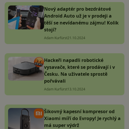
Nový adaptér pro bezdrátové
Android Auto už je v prodeji a
těší se nevídanému zájmu! Kolik
stojí?
Adam Kurfürst
21.10.2024
Hackeři napadli robotické
vysavače, které se prodávají i v
Česku. Na uživatele sprostě
pořvávali
Adam Kurfürst
13.10.2024
Šikovný kapesní kompresor od
Xiaomi míří do Evropy! Je rychlý a
má super výdrž