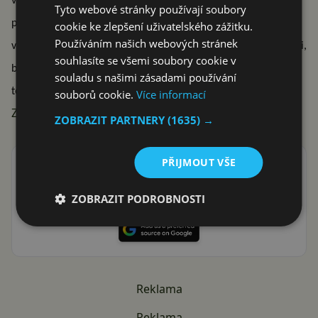
vyděsil také samotné automobilky, které začínají hromadně
Tyto webové stránky používají soubory
přecházet na nový druh zabezpečení. Nelze vyloučit fakt, že
cookie ke zlepšení uživatelského zážitku.
Používáním našich webových stránek
v době kdy se vývoj mobilních technologií posouvá stále rychleji,
souhlasíte se všemi soubory cookie v
budou již brzy podobnou funkci podporovat také naše mobilní
souladu s našimi zásadami používání
telefony.
souborů cookie.
Více informací
Zdroj:
engadget.com
ZOBRAZIT PARTNERY
(1635) →
PŘIJMOUT VŠE
Přidat Svět Androida mezi preferované stránky na
Google
ZOBRAZIT PODROBNOSTI
ať vám neunikne žádná Android novinka nebo sleva
Reklama
Reklama