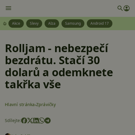
Akce
Slevy
Alza
Samsung
Android 17
Rolljam - nebezpečí
bezdrátu. Stačí 30
dolarů a odemknete
takřka vše
Hlavní stránka
Zprávičky
Sdílejte: