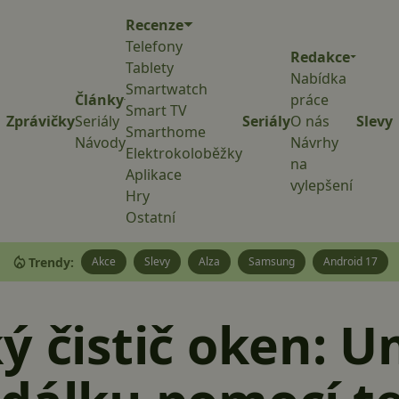
Recenze
Telefony
Redakce
Tablety
Nabídka
Smartwatch
Články
práce
Smart TV
Zprávičky
Seriály
Seriály
O nás
Slevy
Smarthome
Návody
Návrhy
Elektrokoloběžky
na
Aplikace
vylepšení
Hry
Ostatní
Trendy:
Akce
Slevy
Alza
Samsung
Android 17
ý čistič oken: 