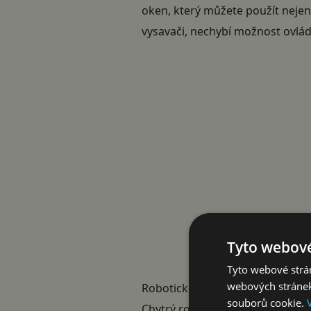
oken, který můžete použít nejen
vysavači, nechybí možnost ovlád
Tyto webové
Tyto webové strán
webových stránek
Robotické čističe oken můžete vy
souborů cookie.
Chytrý robotický čistič oken ex