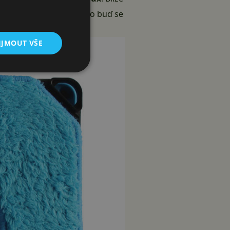
 chytrého telefonu
. A to buď se
IJMOUT VŠE