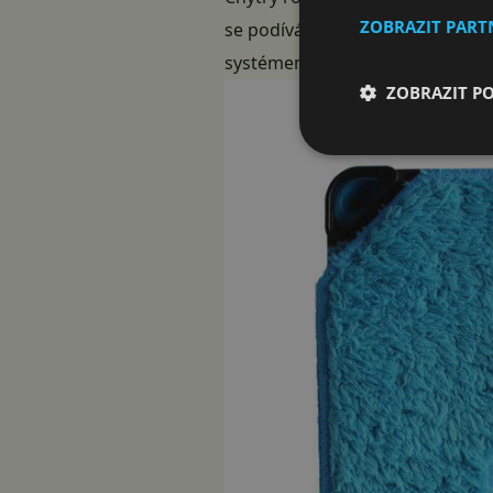
ZOBRAZIT PAR
se podíváme na robotický čistič
systémem iOS nebo i Android. K 
ZOBRAZIT P