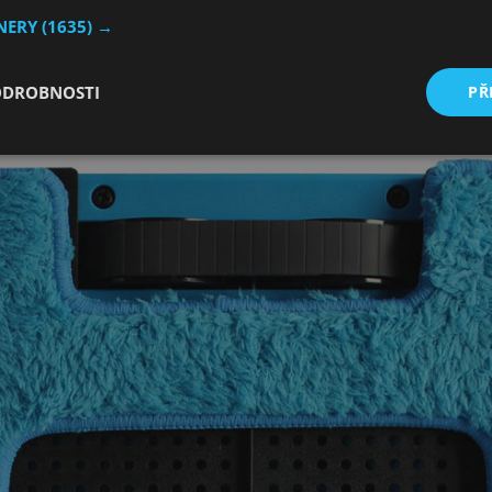
TNERY
(1635) →
 Hobot 288. Zajímavé je na něm to, že se
dá ovládat pomocí
dispozici je i jednoduché
dálkové ovládání
.
ODROBNOSTI
PŘ