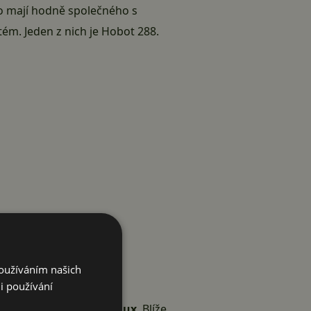
ho mají hodně společného s
ém. Jeden z nich je Hobot 288.
Používáním našich
i používání
t, Hobot nebo Electrolux
. Blíže