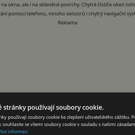
 na okna, ale i na skleněné povrchy. Chytré čističe oken to
ání pomocí telefonu, mnoho senzorů i chytrý navigační syst
Reklama
 stránky používají soubory cookie.
ky používají soubory cookie ke zlepšení uživatelského zážitku. 
 souhlasíte se všemi soubory cookie v souladu s našimi zásadam
užít i na zrcadla, sprchové kouty, výlohy apod.
Více informací
istuje v mnoho variantách. Můžete nalézt výrobce jako
Winbo