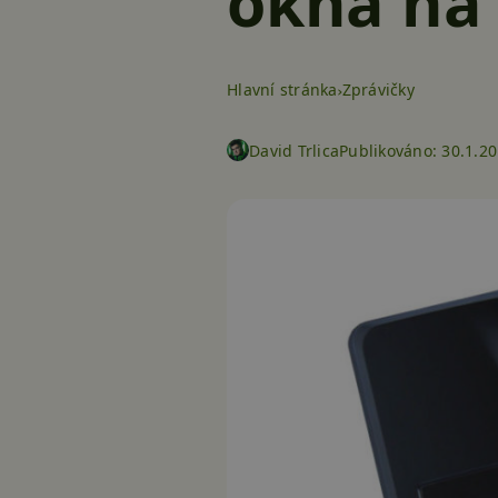
okna na 
Hlavní stránka
Zprávičky
David Trlica
Publikováno:
30.1.20