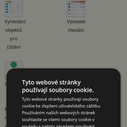
Vyhledání
Výsledek
objektů
hledání
pro
čištění
Tyto webové stránky
Výsledek
používají soubory cookie.
všech
Tyto webové stránky používají soubory
čištění
cookie ke zlepšení uživatelského zážitku.
Memory Boost
– uvolnění operační paměti. Na tomto
Používáním našich webových stránek
místě je vhodné podotknout, že tento proces nemusí
souhlasíte se všemi soubory cookie v
vždy přinést kýžený výsledek – zaplněná operační
souladu s našimi zásadami používání