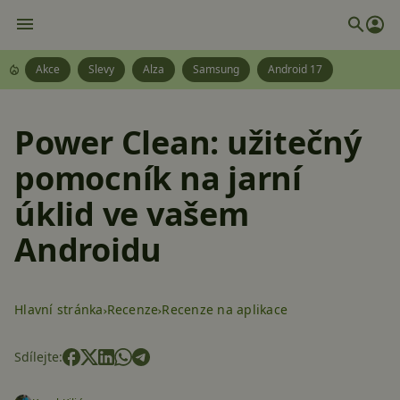
Akce
Slevy
Alza
Samsung
Android 17
Power Clean: užitečný
pomocník na jarní
úklid ve vašem
Androidu
Hlavní stránka
Recenze
Recenze na aplikace
Sdílejte: