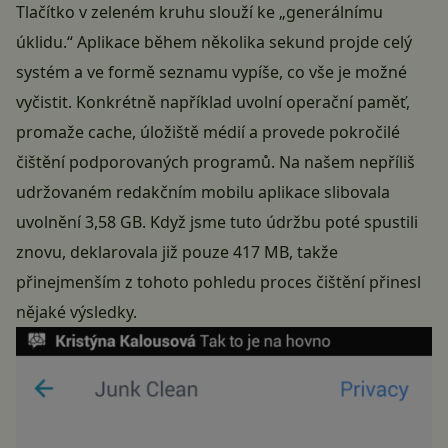
Tlačítko v zeleném kruhu slouží ke „generálnímu
úklidu.“ Aplikace během několika sekund projde celý
systém a ve formě seznamu vypíše, co vše je možné
vyčistit. Konkrétně například uvolní operační paměť,
promaže cache, úložiště médií a provede pokročilé
čištění podporovaných programů. Na našem nepříliš
udržovaném redakčním mobilu aplikace slibovala
uvolnění 3,58 GB. Když jsme tuto údržbu poté spustili
znovu, deklarovala již pouze 417 MB, takže
přinejmenším z tohoto pohledu proces čištění přinesl
nějaké výsledky.