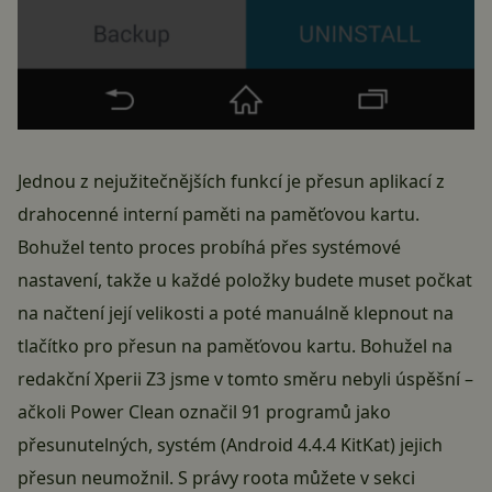
Jednou z nejužitečnějších funkcí je přesun aplikací z
drahocenné interní paměti na paměťovou kartu.
Bohužel tento proces probíhá přes systémové
nastavení, takže u každé položky budete muset počkat
na načtení její velikosti a poté manuálně klepnout na
tlačítko pro přesun na paměťovou kartu. Bohužel na
redakční Xperii Z3 jsme v tomto směru nebyli úspěšní –
ačkoli Power Clean označil 91 programů jako
přesunutelných, systém (Android 4.4.4 KitKat) jejich
přesun neumožnil. S právy roota můžete v sekci