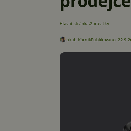
prodejce
Hlavní stránka
Zprávičky
Jakub Kárník
Publikováno:
22.9.2