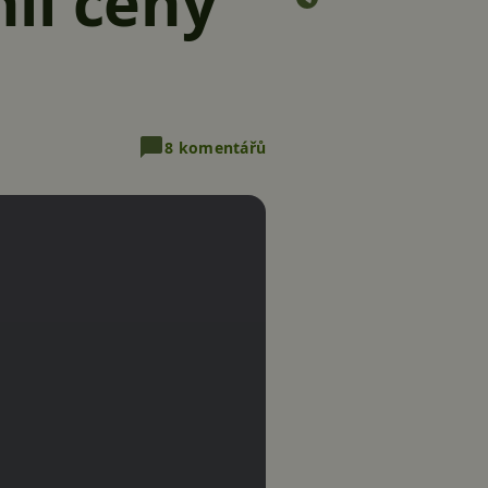
il ceny
8 komentářů