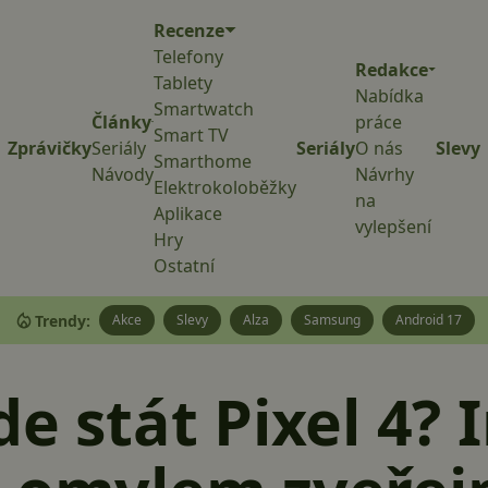
Recenze
Telefony
Redakce
Tablety
Nabídka
Smartwatch
Články
práce
Smart TV
Zprávičky
Seriály
Seriály
O nás
Slevy
Smarthome
Návody
Návrhy
Elektrokoloběžky
na
Aplikace
vylepšení
Hry
Ostatní
Trendy:
Akce
Slevy
Alza
Samsung
Android 17
e stát Pixel 4? 