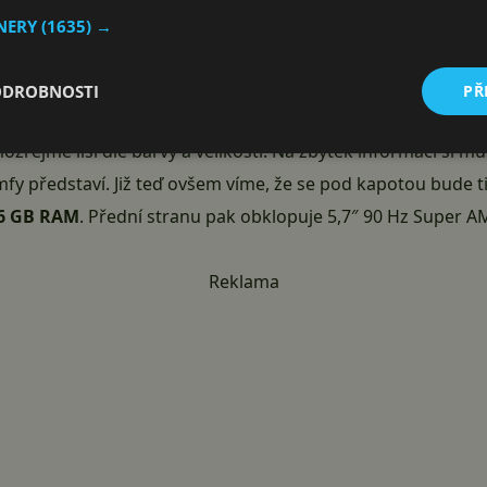
TNERY
(1635) →
ODROBNOSTI
PŘ
sla všech modelů Pixel 4 (GA01187, GA01188, GA01189, GA01
zřejmě liší dle barvy a velikosti. Na zbytek informací si 
mfy představí. Již teď ovšem víme, že se pod kapotou bude
6 GB RAM
. Přední stranu pak obklopuje 5,7″ 90 Hz Super AM
Reklama