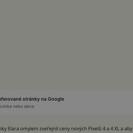
referované stránky na Google
ovinka nebo sleva
niky Elara omylem zveřejnil ceny nových Pixelů 4 a 4 XL a ab