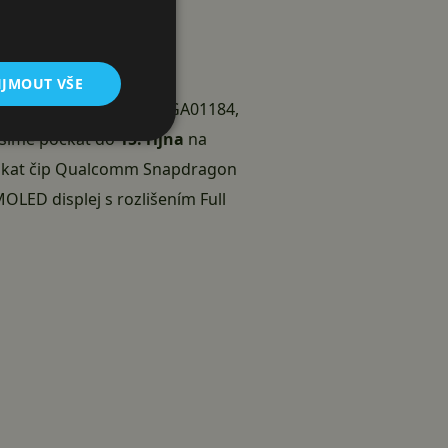
IJMOUT VŠE
180, GA01181, GA01182, GA01184,
musíme počkat do
15. října
na
 tikat čip Qualcomm
Snapdragon
OLED displej s rozlišením Full