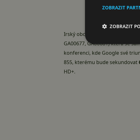
ZOBRAZIT PAR
ZOBRAZIT P
Irský obchod zveřejnil také čí
GA00677, GA00681) která se samo
konferenci, kde
Google
své triu
855
, kterému bude sekundovat
HD+.