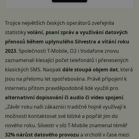
Trojice největších českých
operátorů
zveřejnila
statistiky
volání, psaní zpráv a využívání datových
přenosů během uplynulého Silvestra a vítání roku
2023
. Společnosti T-Mobile, O2 i Vodafone znovu
zaznamenali klesající počet telefonátů i přenesených
klasických SMS. Naopak
dále stoupá objem dat
, která
jsou na přelomu let spotřebována. Právě připojení k
internetu přitom pravděpodobně lidé využili pro
alternativní dopisování či audio či video spojení
.
„Závěr roku naši zákazníci tradičně hojně využívají k
možnosti kontaktovat své blízké a popřát jim do
nového roku. Silvestr v síti T-Mobile znamenal téměř
32% nárůst datového provozu
a vrcholil v čase mezi