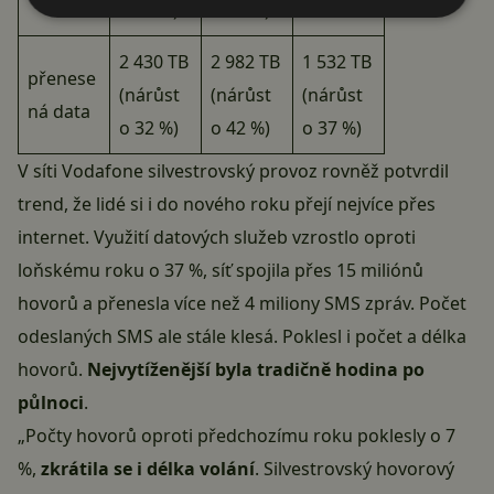
o 19 %)
o 18 %)
2 430 TB
2 982 TB
1 532 TB
přenese
(nárůst
(nárůst
(nárůst
ná data
o 32 %)
o 42 %)
o 37 %)
V síti Vodafone silvestrovský provoz rovněž potvrdil
trend, že lidé si i do nového roku přejí nejvíce přes
internet. Využití datových služeb vzrostlo oproti
loňskému roku o 37 %, síť spojila přes 15 miliónů
hovorů a přenesla více než 4 miliony SMS zpráv. Počet
odeslaných SMS ale stále klesá. Poklesl i počet a délka
hovorů.
Nejvytíženější byla tradičně hodina po
půlnoci
.
„Počty hovorů oproti předchozímu roku poklesly o 7
%,
zkrátila se i délka volání
. Silvestrovský hovorový