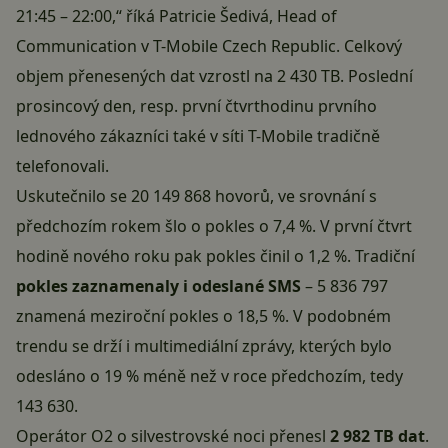
21:45 – 22:00,“ říká Patricie Šedivá, Head of
Communication v T-Mobile Czech Republic. Celkový
objem přenesených dat vzrostl na 2 430 TB. Poslední
prosincový den, resp. první čtvrthodinu prvního
lednového zákazníci také v síti T-Mobile tradičně
telefonovali.
Uskutečnilo se 20 149 868 hovorů, ve srovnání s
předchozím rokem šlo o pokles o 7,4 %. V první čtvrt
hodině nového roku pak pokles činil o 1,2 %. Tradiční
pokles zaznamenaly i odeslané SMS
– 5 836 797
znamená meziroční pokles o 18,5 %. V podobném
trendu se drží i multimediální zprávy, kterých bylo
odesláno o 19 % méně než v roce předchozím, tedy
143 630.
Operátor O2 o silvestrovské noci přenesl
2 982 TB dat
.