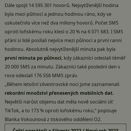
Dále spojil 14 595 301 hovorů. Nejvytíženější hodina
byla mezi půlnocí a jednou hodinou ráno, kdy se
uskutečnilo více než dva miliony hovorů. Počet SMS
oproti loňskému roku klesl o 20 % na 6 071 683. I SMS
přání si lidé posílali nejvíce mezi půlnocí a první ranní
hodinou. Absolutně nejvytíženější minuta pak byla
první minuta po půlnoci
, kdy zákazníci odeslali téměř
20 000 SMS za minutu. Zákazníci také poslední den v
roce odeslali 176 556 MMS zpráv.
„Během letošní silvestrovské noci jsme zaznamenali
rekordní množství přenesených mobilních dat
.
Největší nárůst objemu dat měla nově sociální síť
TikTok, a to 173 % oproti loňskému roku,“
popisuje
Blanka Vokounová z tiskového oddělení O2.
Čeští operátoři a Silvestr 2022 / Nový rok 2023