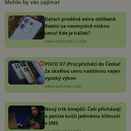
Mohlo by vás zajímat
Datart prodává extra oblíbené
Redmi za nesmyslně nízkou
cenu! Kde je háček?
Adam Kurfürst
28.12.2024
POCO X7 (Pro) přichází do Česka!
Za skvělou cenu nabídnou nejen
vysoký výkon
Adam Kurfürst
9.1.2025
Nový trik šmejdů: Češi přicházejí
o peníze kvůli jedinému kliknutí
v SMS