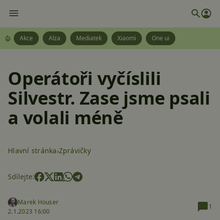
Akce
Alza
Mediatek
Xiaomi
One ui
Operátoři vyčíslili
Silvestr. Zase jsme psali
a volali méně
Hlavní stránka
Zprávičky
Sdílejte:
Marek Houser
1
2.1.2023 16:00