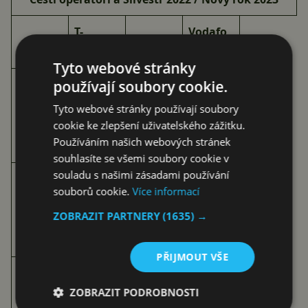
T-
Vodafo
O2
Mobile
ne
Tyto webové stránky
používají soubory cookie.
20 149
14 595
15 513
868
301
205
Tyto webové stránky používají soubory
hovory
cookie ke zlepšení uživatelského zážitku.
(pokles
(pokles
(pokles
Používáním našich webových stránek
o 7 %)
o 11 %)
o 7 %)
souhlasíte se všemi soubory cookie v
souladu s našimi zásadami používání
5 836
6 071
4 399
souborů cookie.
Více informací
797
683
282
SMS
ZOBRAZIT PARTNERY
(1635) →
(pokles
(pokles
(pokles
o 19 %)
o 20 %)
o 16 %)
PŘIJMOUT VŠE
143 630
176 556
neuvede
ZOBRAZIT PODROBNOSTI
MMS
(pokles
(pokles
no