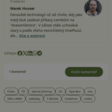
O autorovi
Marek Houser
Fanoušek technologií už od chvíle, kdy jako
malý kluk zadával příkazy Lemíkům na
"dvaosmšestce". V záloze stále uchovává
starý a podle všeho nezničitelný OnePlus2,
ale…
Více o autorovi
Sdílejte:
1 komentář
Vložit komentář
Česko
ČR
datové přenosy
O2
Operátor
sms
SMS a MMS
statistiky
T-Mobile
Vodafone
volání