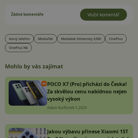
Žádné komentáře
Vložit komentář
levný telefon
MediaTek
Mediatek Dimensity 6300
OnePlus
OnePlus N6
Mohlo by vás zajímat
POCO X7 (Pro) přichází do Česka!
Za skvělou cenu nabídnou nejen
vysoký výkon
Adam Kurfürst
9.1.2025
Jakou výbavu přinese Xiaomi 15T