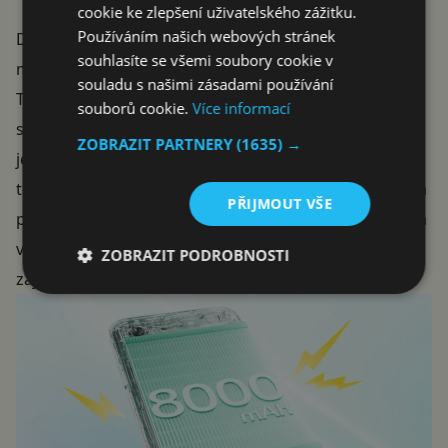
cookie ke zlepšení uživatelského zážitku.
Používáním našich webových stránek
Dle záznamů v databázi Geekbench by pak novinka
souhlasíte se všemi soubory cookie v
měla disponovat čipsetem
Mediatek Dimensity 6300
.
souladu s našimi zásadami používání
To značí výkon pro spíše nenáročné uživatele, avšak
souborů cookie.
Více informací
stále dostatečný pro běžné každodenní použití. Navíc
ZOBRAZIT PARTNERY
(1635) →
je tímto víceméně potvrzeno, že se bude jednat o
telefon s podporou 5G. Jistě, použitý čipset není žádná
PŘIJMOUT VŠE
pecka, nicméně pokud se potvrdí
předpokládaná cena
v přepočtu cca 3 200 Kč
, mohlo by jít o model s velmi
ZOBRAZIT PODROBNOSTI
zajímavým poměrem cena / výkon.