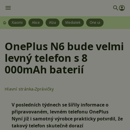
Xiaomi
Akce
Alza
Mediatek
One ui
OnePlus N6 bude velmi
levný telefon s 8
000mAh baterií
Hlavní stránka
Zprávičky
V posledních týdnech se šířily informace o
připravovaném, levném telefonu OnePlus
Nyní již i samotný výrobce prakticky potvrdil, že
takový telefon skutečně dorazí