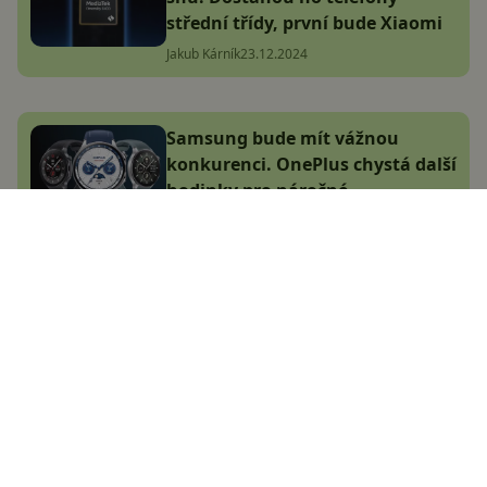
střední třídy, první bude Xiaomi
Jakub Kárník
23.12.2024
Samsung bude mít vážnou
konkurenci. OnePlus chystá další
hodinky pro náročné
Adam Kurfürst
1.1.2025
Největší český magazín
zaměřený na operační
systém Android.