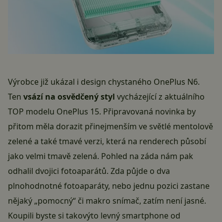
Výrobce již ukázal i design chystaného OnePlus N6.
Ten
vsází na osvědčený styl
vycházející z aktuálního
TOP modelu OnePlus 15. Připravovaná novinka by
přitom měla dorazit přinejmenším ve světlé mentolově
zelené a také tmavé verzi, která na renderech působí
jako velmi tmavě zelená. Pohled na záda nám pak
odhalil dvojici fotoaparátů. Zda půjde o dva
plnohodnotné fotoaparáty, nebo jednu pozici zastane
nějaký „pomocný“ či makro snímač, zatím není jasné.
Koupili byste si takovýto levný smartphone od