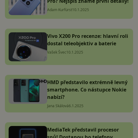
Pro? Nejspíš známe první detaily!
Adam Kurfürst
10.1.2025
Vivo X200 Pro recenze: hlavní roli
dostal teleobjektiv a baterie
Vašek Švec
10.1.2025
HMD představilo extrémně levný
smartphone. Co nástupce Nokie
nabízí?
Jana Skálová
6.1.2025
MediaTek představil procesor
snů! Dostanou ho telefony