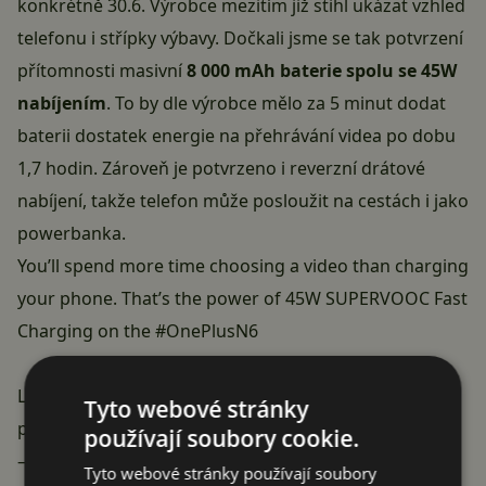
konkrétně 30.6. Výrobce mezitím již stihl ukázat vzhled
telefonu i střípky výbavy. Dočkali jsme se tak potvrzení
přítomnosti masivní
8 000 mAh baterie spolu se 45W
nabíjením
. To by dle výrobce mělo za 5 minut dodat
baterii dostatek energie na přehrávání videa po dobu
1,7 hodin. Zároveň je potvrzeno i reverzní drátové
nabíjení, takže telefon může posloužit na cestách i jako
powerbanka.
You’ll spend more time choosing a video than charging
your phone. That’s the power of 45W SUPERVOOC Fast
Charging on the
#OnePlusN6
Learn more:
https://t.co/epVDSKIr94
Tyto webové stránky
pic.twitter.com/BLeqYP14iz
používají soubory cookie.
— OnePlus India (@OnePlus_IN)
June 19, 2026
Tyto webové stránky používají soubory