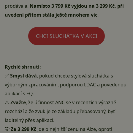
prodávala.
Namísto 3 799 Kč vyjdou na 3 299 Kč, při
uvedení přitom stála ještě mnohem víc
.
CHCI SLUCHÁTKA V AKCI
Rychlé shrnutí:
✅
Smysl dává
, pokud chcete stylová sluchátka s
výborným zpracováním, podporou LDAC a povedenou
aplikací s EQ.
⚠️
Zvažte
, že účinnost ANC se v recenzích výrazně
rozchází a že zvuk je ze základu přebasovaný, byť
laditelný přes aplikaci.
💡
Za 3 299 Kč
jde o nejnižší cenu na Alze, oproti