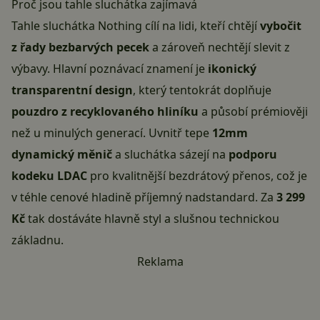
Proč jsou tahle sluchátka zajímavá
Tahle
sluchátka Nothing
cílí na lidi, kteří chtějí
vybočit
z řady bezbarvých pecek
a zároveň nechtějí slevit z
výbavy. Hlavní poznávací znamení je
ikonický
transparentní design
, který tentokrát doplňuje
pouzdro z recyklovaného hliníku
a působí prémiověji
než u minulých generací. Uvnitř tepe
12mm
dynamický měnič
a sluchátka sázejí na
podporu
kodeku LDAC
pro kvalitnější bezdrátový přenos, což je
v téhle cenové hladině příjemný nadstandard. Za
3 299
Kč
tak dostáváte hlavně styl a slušnou technickou
základnu.
Reklama