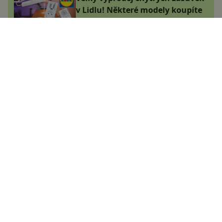
v Lidlu! Některé modely koupíte
za hubičku
Jana Skálová
8.1.2025
Datart prodává extra oblíbené
Redmi za nesmyslně nízkou
cenu! Kde je háček?
Adam Kurfürst
28.12.2024
Zpestřete si domácnost s
chytrým světlem z Lidlu. Teď je o
několik stovek levnější
Adam Kurfürst
3.1.2025