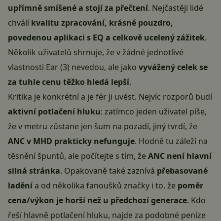
upřímně smíšené a stojí za přečtení
. Nejčastěji lidé
chválí
kvalitu zpracování, krásné pouzdro,
povedenou aplikaci s EQ a celkově ucelený zážitek
.
Několik uživatelů shrnuje, že v žádné jednotlivé
vlastnosti Ear (3) nevedou, ale jako
vyvážený celek se
za tuhle cenu těžko hledá lepší
.
Kritika je konkrétní a je fér ji uvést. Nejvíc rozporů budí
aktivní potlačení hluku
: zatímco jeden uživatel píše,
že v metru zůstane jen šum na pozadí, jiný tvrdí, že
ANC v MHD prakticky nefunguje
. Hodně tu záleží na
těsnění špuntů, ale počítejte s tím, že
ANC není hlavní
silná stránka
. Opakovaně také zaznívá
přebasované
ladění
a od několika fanoušků značky i to, že
poměr
cena/výkon je horší než u předchozí generace
. Kdo
řeší hlavně potlačení hluku, najde za podobné peníze