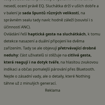
nesedí, ocení právě EQ. Sluchátka drží v uších dobře a
v balení je
sada špuntů různých velikostí
, na
správném sealu tady navíc hodně záleží (souvisí i s
účinností ANC).
Ovládání řeší
haptická gesta na sluchátkách
, k tomu
detekce nasazení a duální připojení ke dvěma
zařízením. Tady se ale objevují
přetrvávající drobné
neduhy
: část uživatelů si stěžuje na
citlivá gesta,
která reagují i na dotyk tváře
, na hlasitou zvukovou
indikaci a občas pomalejší párování přes Bluetooth.
Nejde o zásadní vady, ale o detaily, které Nothing
táhne už z minulých generací.
Reklama