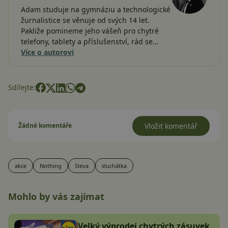
Adam studuje na gymnáziu a technologické
žurnalistice se věnuje od svých 14 let.
Pakliže pomineme jeho vášeň pro chytré
telefony, tablety a příslušenství, rád se…
Více o autorovi
Sdílejte:
Žádné komentáře
Vložit komentář
akce
Nothing
Sleva
sluchátka
Mohlo by vás zajímat
Velký výprodej chytrých zásuvek