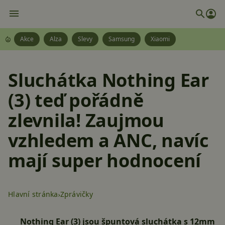
Akce
Alza
Slevy
Samsung
Xiaomi
Sluchátka Nothing Ear
(3) teď pořádně
zlevnila! Zaujmou
vzhledem a ANC, navíc
mají super hodnocení
Hlavní stránka
Zprávičky
Nothing Ear (3) jsou špuntová sluchátka s 12mm