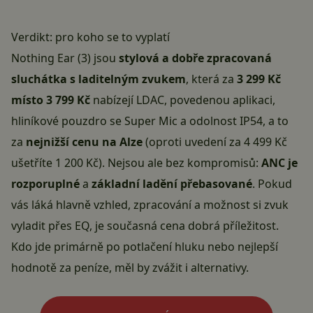
Verdikt: pro koho se to vyplatí
Nothing Ear (3) jsou
stylová a dobře zpracovaná
sluchátka s laditelným zvukem
, která za
3 299 Kč
místo 3 799 Kč
nabízejí LDAC, povedenou aplikaci,
hliníkové pouzdro se Super Mic a odolnost IP54, a to
za
nejnižší cenu na Alze
(oproti uvedení za 4 499 Kč
ušetříte 1 200 Kč). Nejsou ale bez kompromisů:
ANC je
rozporuplné
a
základní ladění přebasované
. Pokud
vás láká hlavně vzhled, zpracování a možnost si zvuk
vyladit přes EQ, je současná cena dobrá příležitost.
Kdo jde primárně po potlačení hluku nebo nejlepší
hodnotě za peníze, měl by zvážit i alternativy.