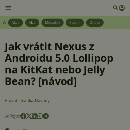
Akce
Alza
Mediatek
Xiaomi
One ui
Jak vrátit Nexus z
Androidu 5.0 Lollipop
na KitKat nebo Jelly
Bean? [návod]
Hlavní stránka
Návody
Sdílejte: