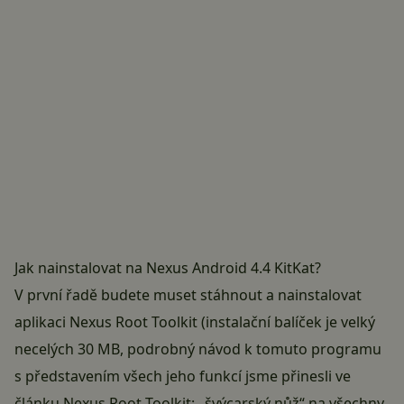
Jak nainstalovat na Nexus Android 4.4 KitKat?
V první řadě budete muset stáhnout a nainstalovat
aplikaci
Nexus Root Toolkit
(instalační balíček je velký
necelých 30 MB, podrobný návod k tomuto programu
s představením všech jeho funkcí jsme přinesli ve
článku
Nexus Root Toolkit: „švýcarský nůž“ na všechny