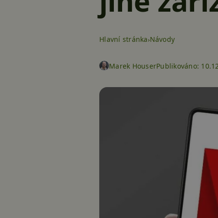
jiné zaří
Hlavní stránka
Návody
Marek Houser
Publikováno:
10.12