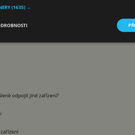
TNERY
(1635) →
ODROBNOSTI
PŘ
áleně odpojit jiné zařízení?
i
zařízení