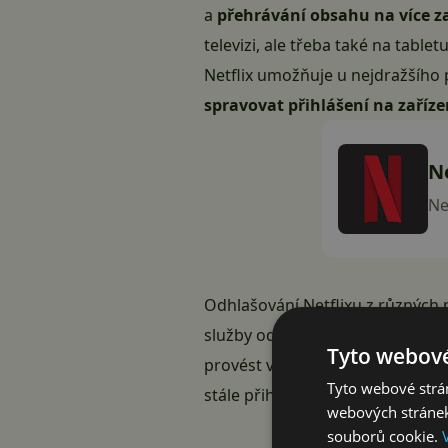
a
přehrávání obsahu na více z
televizi, ale třeba také na table
Netflix
umožňuje u nejdražšího př
spravovat přihlášení na zaříz
Ne
Net
Odhlašování Netflixu z různých
služby odpojíte všechna zařízen
Tyto webové
provést vždy jen na konkrétním 
Tyto webové strán
stále přihlášený televizor na ch
webových stránek
souborů cookie.