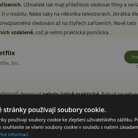
ařízeních
. Uživatelé tak mají příležitost sledovat filmy a ser
tu či v mobilu. Nebo taky na několika televizorech, zkrátka d
edplatného sledování až na čtyřech zařízeních. Nově tato 
eních vzdáleně
, což je velmi praktická pomůcka.
tflix
Ins
flix, Inc.
 přístrojů doposud
nebylo úplně praktické
. Pokud se nebav
í naráz jedním kliknutím (tato možnost v nastavení skutečně
 stránky používají soubory cookie.
zařízení a něco jako vzdálená správa neexistovalo. To se ny
ky používají soubory cookie ke zlepšení uživatelského zážitku. 
alupě nebo tablet v šuplíku
můžete odpojit rovnou z mobil
 souhlasíte se všemi soubory cookie v souladu s našimi zásadam
Reklama
Více informací