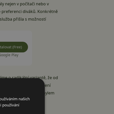
iály nejen v počítači nebo v
le preferenci diváků. Konkrétně
služba přišla s možností
talovat (Free)
Google Play
íme o radikální variantě, že od
 je), bylo možné odhlášení
ní naštěstí změnilo a omylem
Používáním našich
u
.
i používání