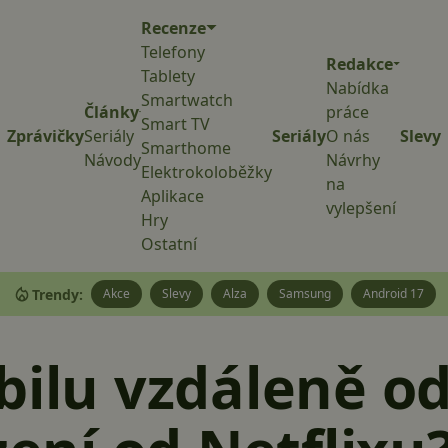
Recenze
Telefony
Redakce
Tablety
Nabídka
Smartwatch
Články
práce
Smart TV
Zprávičky
Seriály
Seriály
O nás
Slevy
Smarthome
Návody
Návrhy
Elektrokoloběžky
na
Aplikace
vylepšení
Hry
Ostatní
Trendy:
Akce
Slevy
Alza
Samsung
Android 17
bilu vzdáleně od