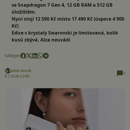
se
Snapdragon 7 Gen 4
,
12 GB RAM
a
512 GB
úložištěm.
Nyní stojí 12 590 Kč místo 17 490 Kč (úspora 4 900
Kč)
Edice s krystaly Swarovski je limitovaná, kolik
kusů zbývá, Alza neuvádí
Sdílejte:
Jakub Kárník
0
8.7.2026 22:00