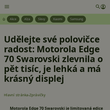
Akce
Alza
Slevy
Xiaomi
Samsung
Udělejte své polovičce
radost: Motorola Edge
70 Swarovski zlevnila o
pět tisíc, je lehká a má
krásný displej
Hlavní stránka
Zprávičky
Motorola Edge 70 Swarovski je limitovaná edice