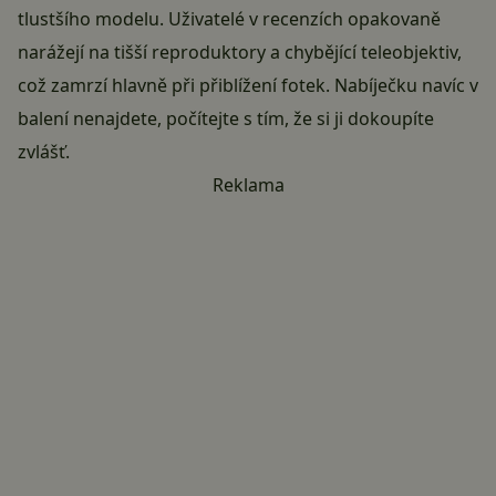
tlustšího modelu. Uživatelé v recenzích opakovaně
narážejí na tišší reproduktory a chybějící teleobjektiv,
což zamrzí hlavně při přiblížení fotek. Nabíječku navíc v
balení nenajdete, počítejte s tím, že si ji dokoupíte
zvlášť.
Reklama