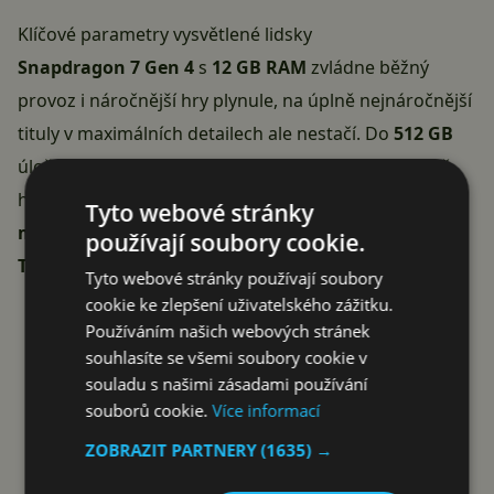
Klíčové parametry vysvětlené lidsky
Snapdragon 7 Gen 4
s
12 GB RAM
zvládne běžný
provoz i náročnější hry plynule, na úplně nejnáročnější
tituly v maximálních detailech ale nestačí. Do
512 GB
úložiště nahrajete desítky tisíc fotek a k tomu klidně
hodiny
4K videa
, aniž byste řešili místo. Baterie
4 800
Tyto webové stránky
mAh
je na dnešní poměry menší, díky
68W nabíjení
používají soubory cookie.
TurboPower
ji ale doplníte za pár desítek minut.
Tyto webové stránky používají soubory
cookie ke zlepšení uživatelského zážitku.
Používáním našich webových stránek
KOUPIT ZA 12 590 KČ
souhlasíte se všemi soubory cookie v
souladu s našimi zásadami používání
souborů cookie.
Více informací
ZOBRAZIT PARTNERY
(1635) →
Reklama