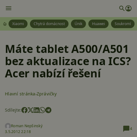
Xiaomi
Chytrá domácnost
Únik
Huawei
Soukromí
Máte tablet A500/A501
bez aktualizace na ICS?
Acer nabízí řešení
Hlavní stránka
Zprávičky
Sdílejte:
Roman Nepšinský
4
3.5.2012 22:18