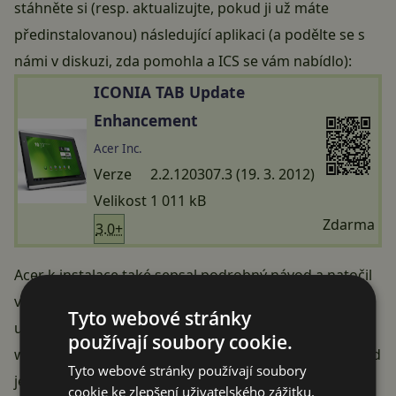
stáhněte si (resp. aktualizujte, pokud ji už máte
předinstalovanou) následující aplikaci (a podělte se s
námi v diskuzi, zda pomohla a ICS se vám nabídlo):
ICONIA TAB Update
Enhancement
Acer Inc.
Verze
2.2.120307.3 (19. 3. 2012)
Velikost
1 011 kB
Zdarma
3.0+
Acer k instalace také
sepsal podrobný návod
a natočil
video (ačkoliv vy víte, že vám stačí kliknout ve výše
Tyto webové stránky
uvedené tabulce na Zdarma nebo QR kód a poté z
používají soubory cookie.
webového Obchodu Play obyčejně nainstalovat. Návod
Tyto webové stránky používají soubory
je tak zjevně cílen na uživatele, kteří vidí Android
cookie ke zlepšení uživatelského zážitku.