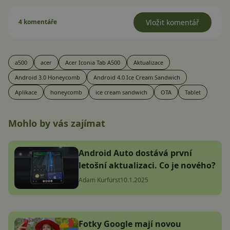
4 komentáře
Vložit komentář
a500
acer
Acer Iconia Tab A500
Aktualizace
Android 3.0 Honeycomb
Android 4.0 Ice Cream Sandwich
Aplikace
honeycomb
ice cream sandwich
OTA
Tablet
Mohlo by vás zajímat
Android Auto dostává první
letošní aktualizaci. Co je nového?
Adam Kurfürst
10.1.2025
Fotky Google mají novou