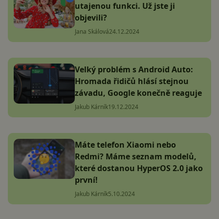
utajenou funkci. Už jste ji
objevili?
Jana Skálová
24.12.2024
Velký problém s Android Auto:
Hromada řidičů hlásí stejnou
závadu, Google konečně reaguje
Jakub Kárník
19.12.2024
Máte telefon Xiaomi nebo
Redmi? Máme seznam modelů,
které dostanou HyperOS 2.0 jako
první!
Jakub Kárník
5.10.2024