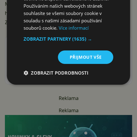
Market/Obchod Play poprvé v životě ;)).
Používáním našich webových stránek
http://youtu.be/7B_IOBLGNws
souhlasíte se všemi soubory cookie v
souladu s našimi zásadami používání
Zdroj:
Tablified Apps
souborů cookie.
Více informací
ZOBRAZIT PARTNERY
(1635) →
Přidat Svět Androida mezi preferované stránky na
Google
PŘIJMOUT VŠE
ať vám neunikne žádná Android novinka nebo sleva
ZOBRAZIT PODROBNOSTI
Reklama
Reklama