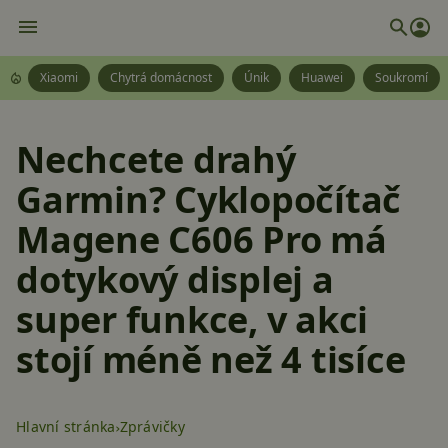
Xiaomi
Chytrá domácnost
Únik
Huawei
Soukromí
Nechcete drahý
Garmin? Cyklopočítač
Magene C606 Pro má
dotykový displej a
super funkce, v akci
stojí méně než 4 tisíce
Hlavní stránka
Zprávičky