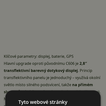
Klíčové parametry: displej, baterie, GPS
Hlavní upgrade oproti původnímu C606 je
2,8″
transflektivní barevný dotykový displej
. Princip
transflektivního panelu je jednoduchý – využívá okolní
světlo místo silného podsvícení, takže
na přímém
slunci zůstává čitelný
a zároveň výrazně šetří baterii.
Magene udává výdrž
až 25 hodin
na nabití, což
Tyto webové stránky