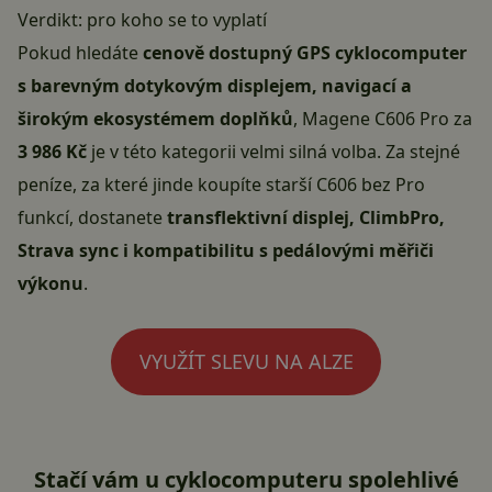
Verdikt: pro koho se to vyplatí
Pokud hledáte
cenově dostupný GPS cyklocomputer
s barevným dotykovým displejem, navigací a
širokým ekosystémem doplňků
, Magene C606 Pro za
3 986 Kč
je v této kategorii velmi silná volba. Za stejné
peníze, za které jinde koupíte starší C606 bez Pro
funkcí, dostanete
transflektivní displej, ClimbPro,
Strava sync i kompatibilitu s pedálovými měřiči
výkonu
.
VYUŽÍT SLEVU NA ALZE
Stačí vám u cyklocomputeru spolehlivé