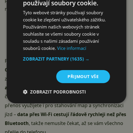
pokryje i celodenní vyjížďky nebo víkendovou tour s
používají soubory cookie.
nočním nabíjením.
Tyto webové stránky používají soubory
cookie ke zlepšení uživatelského zážitku.
Používáním našich webových stránek
VYUŽÍT KÓD ALZADNY15
souhlasíte se všemi soubory cookie v
souladu s našimi zásadami používání
souborů cookie.
Více informací
ZOBRAZIT PARTNERY
(1635) →
Polohu určuje pomocí satelitních systémů
GPS,
GLONASS, Galileo, Beidou a QZSS
, takže pokrytí je v
PŘIJMOUT VŠE
zásadě maximální. Magene navíc využívá
automatickou synchronizaci AGNSS přes Wi-Fi
, díky
ZOBRAZIT PODROBNOSTI
čemuž je studený start polohy citelně rychlejší. Wi-Fi
přenos využijete i pro stahování map a synchronizaci
jízd –
data přes Wi-Fi cestují řádově rychleji než přes
Bluetooth
, takže nemusíte čekat, až se vám všechno
přelije do telefonu.