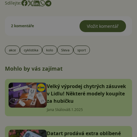
Sdílejte:
2 komentáře
Vložit komentář
akce
cyklistika
kolo
Sleva
sport
Mohlo by vás zajímat
Velký výprodej chytrých zásuvek
v Lidlu! Některé modely koupíte
za hubičku
Jana Skálová
8.1.2025
Datart prodává extra oblíbené