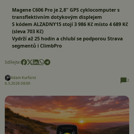
Magene C606 Pro je 2,8" GPS cyklocomputer s
transflektivním dotykovým displejem
S kódem
ALZADNY15
stojí
3 986 Kč
místo 4 689 Kč
(sleva 703 Kč)
Vydrží až 25 hodin a chlubí se podporou Strava
segmentů i ClimbPro
Sdílejte:
Adam Kurfürst
2
6.5.2026 08:00