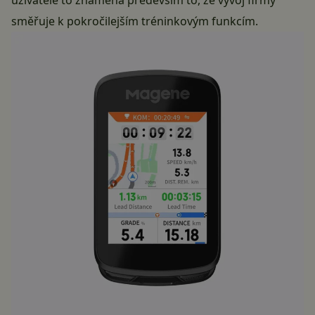
uživatele to znamená především to, že vývoj firmy
směřuje k pokročilejším tréninkovým funkcím.