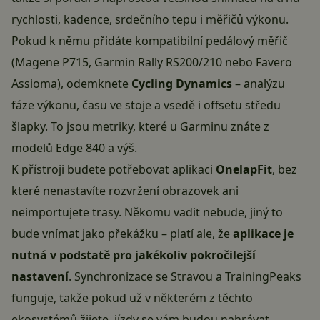
rychlosti, kadence, srdečního tepu i měřičů výkonu.
Pokud k němu přidáte kompatibilní pedálový měřič
(Magene P715, Garmin Rally RS200/210 nebo Favero
Assioma), odemknete
Cycling Dynamics
– analýzu
fáze výkonu, času ve stoje a vsedě i offsetu středu
šlapky. To jsou metriky, které u Garminu znáte z
modelů Edge 840 a výš.
K přístroji budete potřebovat aplikaci
OnelapFit
, bez
které nenastavíte rozvržení obrazovek ani
neimportujete trasy. Někomu vadit nebude, jiný to
bude vnímat jako překážku – platí ale, že
aplikace je
nutná v podstatě pro jakékoliv pokročilejší
nastavení
. Synchronizace se Stravou a TrainingPeaks
funguje, takže pokud už v některém z těchto
ekosystémů žijete, jízdy se vám budou nahrávat