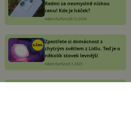
Redmi za nesmyslně nízkou
cenu! Kde je háček?
Adam Kurfürst
28.12.2024
Zpestřete si domácnost s
chytrým světlem z Lidlu. Teď je o
několik stovek levnější
Adam Kurfürst
3.1.2025
CZC se snad zbláznilo: Vyprodává
sklady za naprosto nesmyslné
ceny, vybrali jsme TOP nabídky
(aktualizováno 12.9.2024)
Jakub Kárník
31.7.2024