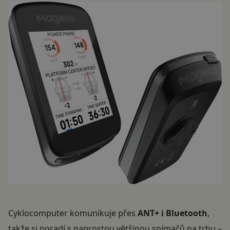
Cyklocomputer komunikuje přes
ANT+ i Bluetooth
,
takže si poradí s naprostou většinou snímačů na trhu –