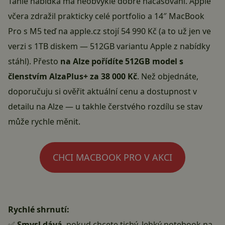
Tahle nabídka má neobvykle dobré načasování. Apple
včera zdražil prakticky celé portfolio a 14″ MacBook
Pro s M5 teď na apple.cz stojí 54 990 Kč (a to už jen ve
verzi s 1TB diskem — 512GB variantu Apple z nabídky
stáhl). Přesto
na Alze pořídíte 512GB model s
členstvím AlzaPlus+ za 38 000 Kč
. Než objednáte,
doporučuju si
ověřit aktuální cenu a dostupnost v
detailu na Alze
— u takhle čerstvého rozdílu se stav
může rychle měnit.
CHCI MACBOOK PRO V AKCI
Rychlé shrnutí:
✅
Smysl dává
, pokud chcete tichý, lehký notebook na