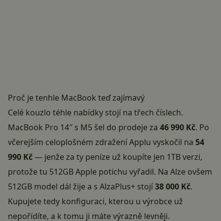
Proč je tenhle MacBook teď zajímavý
Celé kouzlo téhle nabídky stojí na třech číslech.
MacBook Pro 14″ s M5
šel do prodeje za
46 990 Kč
. Po
včerejším celoplošném zdražení Applu vyskočil na
54
990 Kč
— jenže za ty peníze už koupíte jen 1TB verzi,
protože tu 512GB Apple potichu vyřadil. Na Alze ovšem
512GB model dál žije a s AlzaPlus+ stojí
38 000 Kč
.
Kupujete tedy konfiguraci, kterou u výrobce už
nepořídíte, a k tomu ji máte výrazně levněji.