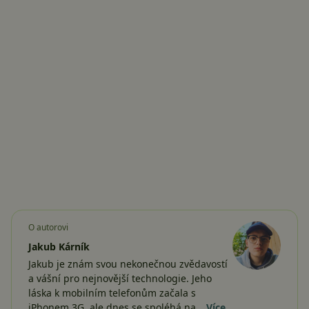
O autorovi
Jakub Kárník
Jakub je znám svou nekonečnou zvědavostí
a vášní pro nejnovější technologie. Jeho
láska k mobilním telefonům začala s
iPhonem 3G, ale dnes se spoléhá na…
Více