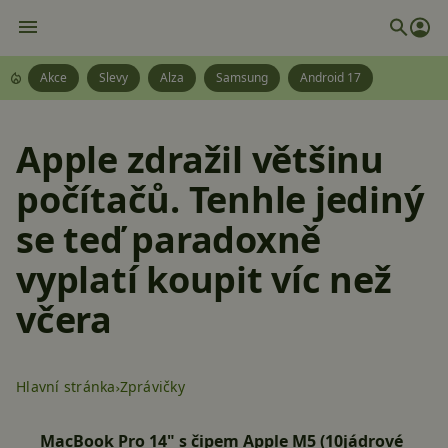
Akce
Slevy
Alza
Samsung
Android 17
Apple zdražil většinu
počítačů. Tenhle jediný
se teď paradoxně
vyplatí koupit víc než
včera
Hlavní stránka
Zprávičky
MacBook Pro 14" s čipem
Apple M5
(10jádrové