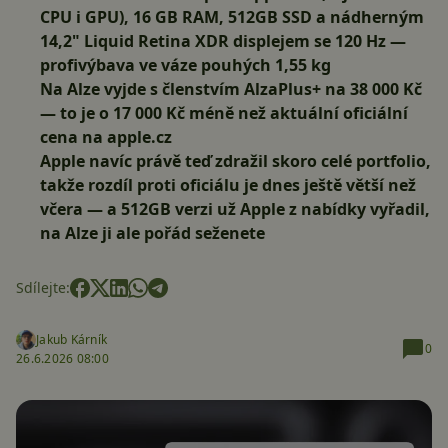
CPU i GPU), 16 GB RAM, 512GB SSD a nádherným
14,2"
Liquid Retina XDR displejem se 120 Hz
—
profivýbava ve váze pouhých 1,55 kg
Na Alze vyjde s členstvím AlzaPlus+ na 38 000 Kč
— to je o 17 000 Kč méně než aktuální oficiální
cena na apple.cz
Apple navíc právě teď zdražil skoro celé portfolio,
takže rozdíl proti oficiálu je dnes ještě větší než
včera — a 512GB verzi už Apple z nabídky vyřadil,
na Alze ji ale pořád seženete
Sdílejte:
Jakub Kárník
0
26.6.2026 08:00