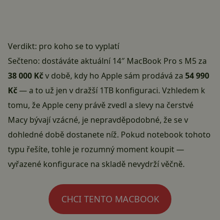
Verdikt: pro koho se to vyplatí
Sečteno: dostáváte aktuální 14″ MacBook Pro s M5 za
38 000 Kč
v době, kdy ho Apple sám prodává za
54 990
Kč
— a to už jen v dražší 1TB konfiguraci. Vzhledem k
tomu, že Apple ceny právě zvedl a slevy na čerstvé
Macy bývají vzácné, je nepravděpodobné, že se v
dohledné době dostanete níž. Pokud notebook tohoto
typu řešíte, tohle je rozumný moment koupit —
vyřazené konfigurace na skladě nevydrží věčně.
CHCI TENTO MACBOOK