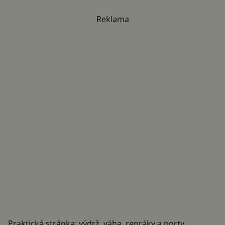
Reklama
Praktická stránka: výdrž, váha, repráky a porty