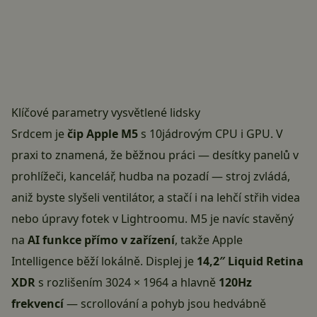
Klíčové parametry vysvětlené lidsky
Srdcem je
čip Apple M5
s 10jádrovým CPU i GPU. V
praxi to znamená, že běžnou práci — desítky panelů v
prohlížeči, kancelář, hudba na pozadí — stroj zvládá,
aniž byste slyšeli ventilátor, a stačí i na lehčí střih videa
nebo úpravy fotek v Lightroomu. M5 je navíc stavěný
na
AI funkce přímo v zařízení
, takže Apple
Intelligence běží lokálně. Displej je
14,2″ Liquid Retina
XDR
s rozlišením 3024 × 1964 a hlavně
120Hz
frekvencí
— scrollování a pohyb jsou hedvábně