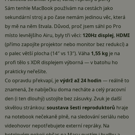
Sám tenhle MacBook používám na cestách jako
sekundární stroj a po čase nemám jedinou věc, která
by mě na něm štvala. Důvod, proč jsem sáhl po Pro
místo levnějšího Airu, byly tři věci:
120Hz displej
,
HDMI
(přímo zapojíte projektor nebo monitor bez redukcí) a
o palec větší plocha (14″ vs 13″). Váha
1,55 kg
je na
profi tělo s XDR displejem výborná — v batohu ho
prakticky neřešíte.
Co opravdu překvapí, je
výdrž až 24 hodin
— reálně to
znamená, že nabíječku doma necháte a celý pracovní
den (i ten dlouhý) ustojíte bez zásuvky. Zvuk je další
skvělou stránkou:
soustava šesti reproduktorů
hraje
na notebook nečekaně plně, na sledování seriálu nebo
videohovor nepotřebujete externí repráky. Na
hotelovém pokoji občas na Macu pustím i hudbu a