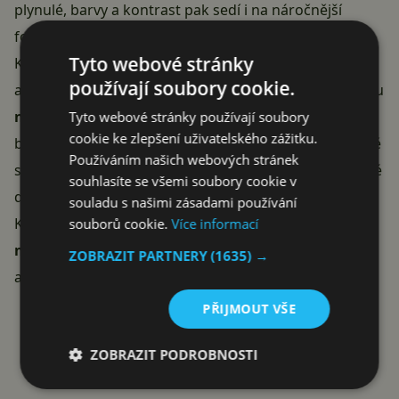
plynulé, barvy a kontrast pak sedí i na náročnější
fotopráci.
Tyto webové stránky
K tomu
16 GB sjednocené paměti
a
512GB SSD
. Tady
používají soubory cookie.
ale pozor na jeden Apple háček: paměť ani disk u Macu
nikdy nerozšíříte
, co koupíte, s tím zůstanete. Pro
Tyto webové stránky používají soubory
cookie ke zlepšení uživatelského zážitku.
běžnou práci a sekundární stroj 16 GB i 512 GB bohatě
Používáním našich webových stránek
stačí, ale kdo plánuje těžkou videoprodukci nebo velké
souhlasíte se všemi soubory cookie v
datasety, měl by zvážit vyšší konfiguraci rovnou.
souladu s našimi zásadami používání
Konektivita je naopak profi:
Thunderbolt, HDMI, slot
souborů cookie.
Více informací
na SD karty, MagSafe
i sluchátkový jack, plus Wi-Fi 6E
ZOBRAZIT PARTNERY
(1635) →
a Bluetooth 5.3.
PŘIJMOUT VŠE
KOUPIT ZA 38 000 KČ
ZOBRAZIT PODROBNOSTI