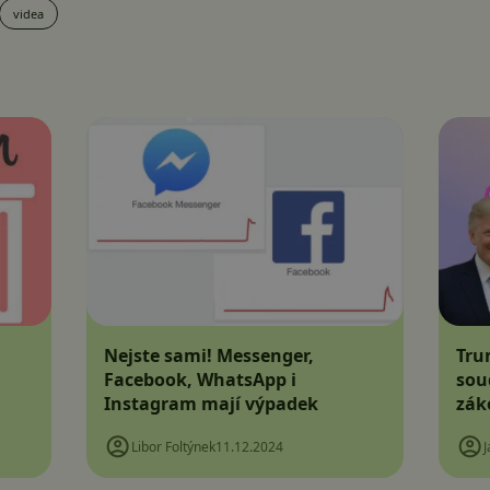
videa
Nejste sami! Messenger,
Tru
Facebook, WhatsApp i
sou
Instagram mají výpadek
zák
Libor Foltýnek
11.12.2024