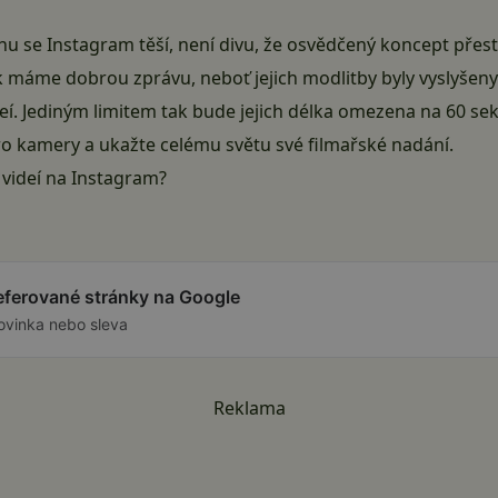
 se Instagram těší, není divu, že osvědčený koncept přestá
šak máme dobrou zprávu, neboť jejich modlitby byly vyslyšen
í. Jediným limitem tak bude jejich délka omezena na 60 sek
o kamery a ukažte celému světu své filmařské nadání.
 videí na Instagram?
referované stránky na Google
ovinka nebo sleva
Reklama