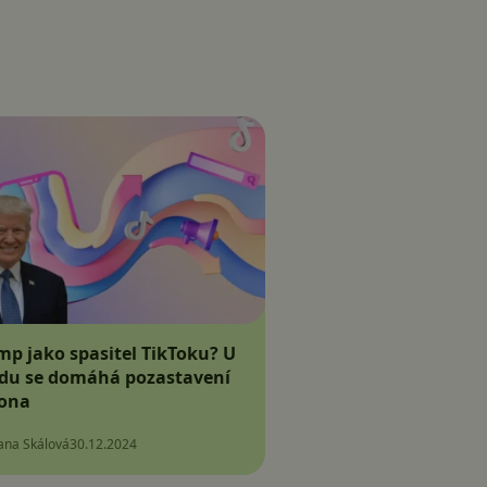
mp jako spasitel TikToku? U
du se domáhá pozastavení
ona
Jana Skálová
30.12.2024