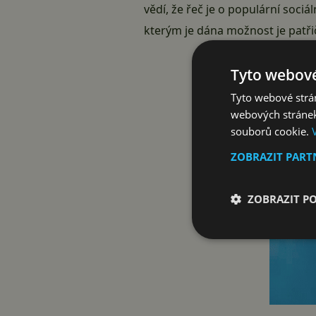
vědí, že řeč je o populární sociál
kterým je dána možnost je patři
Tyto webové
Tyto webové strán
webových stránek
souborů cookie.
ZOBRAZIT PAR
ZOBRAZIT P