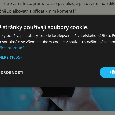
ní síti zvané Instagram. Ta se specializuje především na sdíle
čně „olajkovat“ a přidat k nim komentář.
 stránky používají soubory cookie.
ky používají soubory cookie ke zlepšení uživatelského zážitku. 
 souhlasíte se všemi soubory cookie v souladu s našimi zásadam
Více informací
TNERY
(1635) →
ODROBNOSTI
PŘ