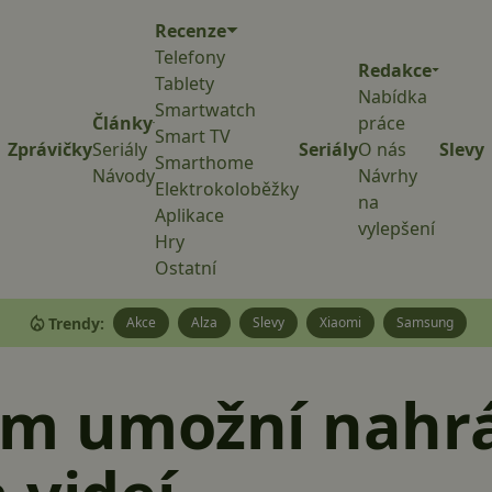
Recenze
Telefony
Redakce
Tablety
Nabídka
Smartwatch
Články
práce
Smart TV
Zprávičky
Seriály
Seriály
O nás
Slevy
Smarthome
Návody
Návrhy
Elektrokoloběžky
na
Aplikace
vylepšení
Hry
Ostatní
Trendy:
Akce
Alza
Slevy
Xiaomi
Samsung
am umožní nahr