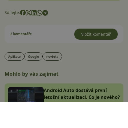
Sdílejte:
2 komentáře
Vložit komentář
Aplikace
Google
novinka
Mohlo by vás zajímat
Android Auto dostává první
letošní aktualizaci. Co je nového?
Adam Kurfürst
10.1.2025