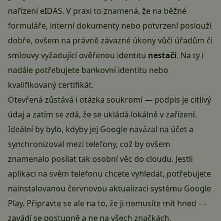
nařízení eIDAS. V praxi to znamená, že na běžné
formuláře, interní dokumenty nebo potvrzení poslouží
dobře, ovšem na právně závazné úkony vůči úřadům či
smlouvy vyžadující ověřenou identitu
nestačí
. Na ty i
nadále potřebujete bankovní identitu nebo
kvalifikovaný certifikát.
Otevřená zůstává i otázka soukromí — podpis je citlivý
údaj a zatím se zdá, že se ukládá lokálně v zařízení.
Ideální by bylo, kdyby jej Google navázal na účet a
synchronizoval mezi telefony, což by ovšem
znamenalo posílat tak osobní věc do cloudu. Jestli
aplikaci na svém telefonu chcete vyhledat, potřebujete
nainstalovanou červnovou aktualizaci systému Google
Play. Připravte se ale na to, že ji nemusíte mít hned —
zavádí se postupně a ne na všech značkách.