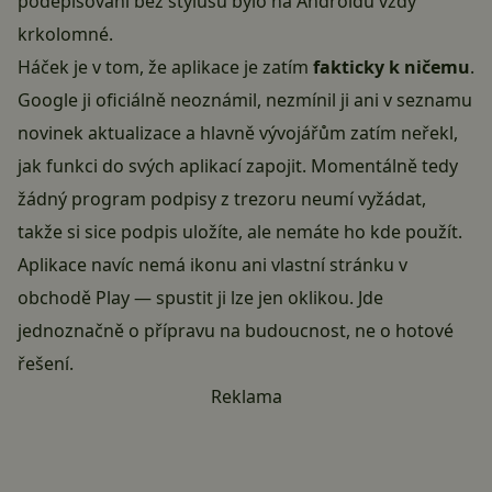
podepisování bez stylusu bylo na Androidu vždy
krkolomné.
Háček je v tom, že aplikace je zatím
fakticky k ničemu
.
Google ji oficiálně neoznámil, nezmínil ji ani v seznamu
novinek aktualizace a hlavně vývojářům zatím neřekl,
jak funkci do svých aplikací zapojit. Momentálně tedy
žádný program podpisy z trezoru neumí vyžádat,
takže si sice podpis uložíte, ale nemáte ho kde použít.
Aplikace navíc nemá ikonu ani vlastní stránku v
obchodě Play — spustit ji lze jen oklikou. Jde
jednoznačně o přípravu na budoucnost, ne o hotové
řešení.
Reklama