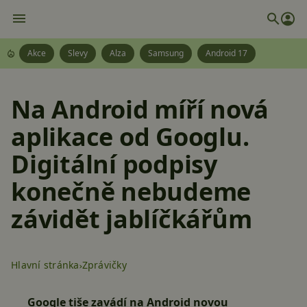
Akce
Slevy
Alza
Samsung
Android 17
Na Android míří nová
aplikace od Googlu.
Digitální podpisy
konečně nebudeme
závidět jablíčkářům
Hlavní stránka
Zprávičky
Google tiše zavádí na Android novou