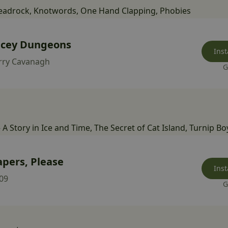
eadrock
,
Knotwords
,
One Hand Clapping
,
Phobies
icey Dungeons
Inst
rry Cavanagh
G
 A Story in Ice and Time
,
The Secret of Cat Island
,
Turnip Bo
apers, Please
Inst
09
G