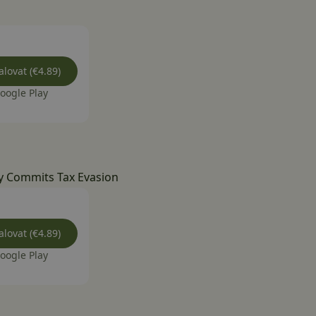
alovat (€4.89)
oogle Play
y Commits Tax Evasion
alovat (€4.89)
oogle Play