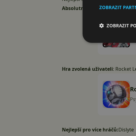
ZOBRAZIT PAR
Absolutní vítěz
:
Apex Legends 
ZOBRAZIT P
A
EL
Hra zvolená uživateli
:
Rocket L
R
Ps
Nejlepší pro více hráčů:
Dislyte