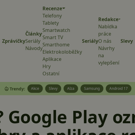
Recenze
Telefony
Redakce
Tablety
Nabídka
Smartwatch
Články
práce
Smart TV
Zprávičky
Seriály
Seriály
O nás
Slevy
Smarthome
Návody
Návrhy
Elektrokoloběžky
na
Aplikace
vylepšení
Hry
Ostatní
Trendy:
Akce
Slevy
Alza
Samsung
Android 17
? Google Play o