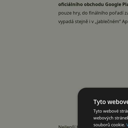
oficiálního obchodu Google Pl
pouze hry, do finálního pořadí z
vypadá stejně i v „jablečném“ Ap
Tyto webové
Tyto webové strán
webových stránek
souborů cookie.
Nejlepší hry roku 2022 na Googl