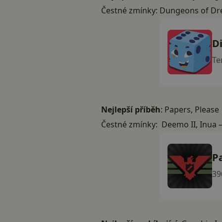
Čestné zmínky:
Dungeons of Dr
D
Te
Nejlepší příběh
:
Papers, Please
Čestné zmínky:
Deemo II
,
Inua –
P
39