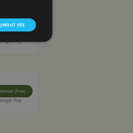
IJMOUT VŠE
talovat (Free)
Google Play
talovat (Free)
Google Play