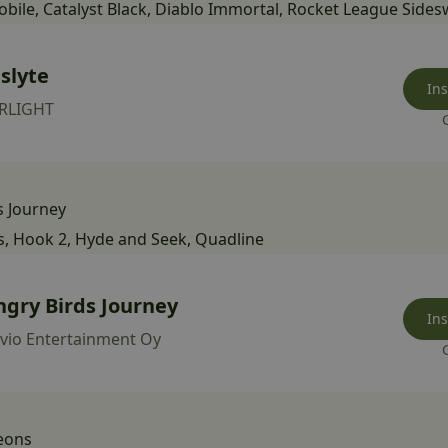
obile
,
Catalyst Black
,
Diablo Immortal
,
Rocket League Sides
slyte
Ins
RLIGHT
s Journey
s
,
Hook 2
,
Hyde and Seek
,
Quadline
ngry Birds Journey
Ins
vio Entertainment Oy
eons