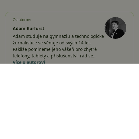
O autorovi
Adam Kurfürst
Adam studuje na gymnáziu a technologické
žurnalistice se věnuje od svých 14 let.
Pakliže pomineme jeho vášeň pro chytré
telefony, tablety a příslušenství, rád se…
Více o autorovi
Sdílejte:
Žádné komentáře
Vložit komentář
Bezdrátová sluchátka
Google
Google Pixel Buds