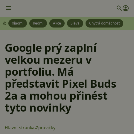
Xiaomi
Redmi
Akce
Sleva
Chytrá domácnost
Google prý zaplní
velkou mezeru v
portfoliu. Má
představit Pixel Buds
2a a mohou přinést
tyto novinky
Hlavní stránka
Zprávičky