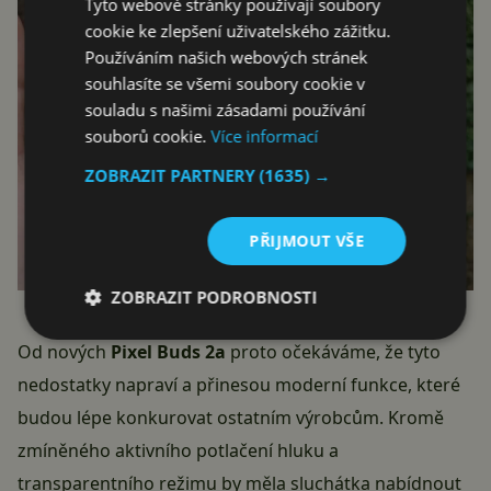
Tyto webové stránky používají soubory
cookie ke zlepšení uživatelského zážitku.
Používáním našich webových stránek
souhlasíte se všemi soubory cookie v
souladu s našimi zásadami používání
souborů cookie.
Více informací
ZOBRAZIT PARTNERY
(1635) →
PŘIJMOUT VŠE
ZOBRAZIT PODROBNOSTI
Od nových
Pixel Buds 2a
proto očekáváme, že tyto
nedostatky napraví a přinesou moderní funkce, které
budou lépe konkurovat ostatním výrobcům. Kromě
zmíněného aktivního potlačení hluku a
transparentního režimu by měla sluchátka nabídnout