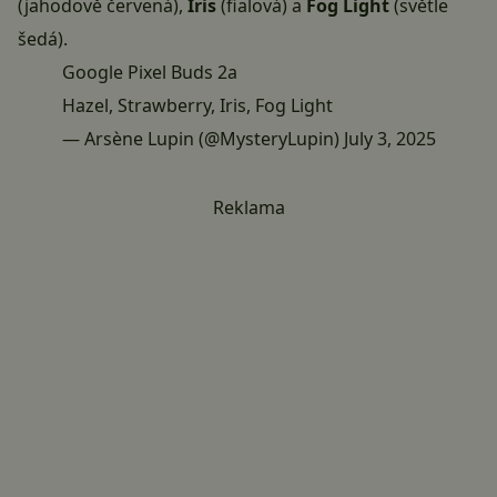
(jahodově červená),
Iris
(fialová) a
Fog Light
(světle
šedá).
Google Pixel Buds 2a
Hazel, Strawberry, Iris, Fog Light
— Arsène Lupin (@MysteryLupin)
July 3, 2025
Reklama