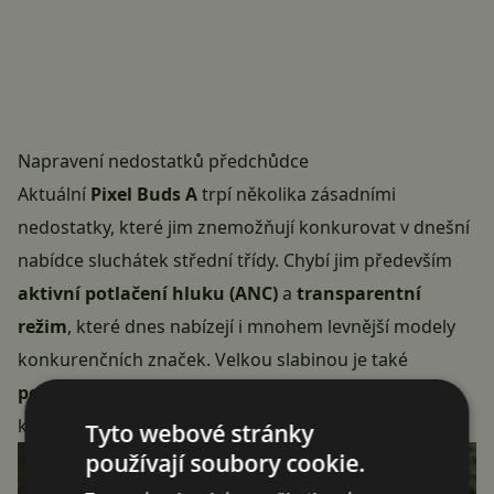
Napravení nedostatků předchůdce
Aktuální
Pixel Buds A
trpí několika zásadními
nedostatky, které jim znemožňují konkurovat v dnešní
nabídce sluchátek střední třídy. Chybí jim především
aktivní potlačení hluku (ANC)
a
transparentní
režim
, které dnes nabízejí i mnohem levnější modely
konkurenčních značek. Velkou slabinou je také
pouhých 5 hodin výdrže
na jedno nabití, zatímco
konkurence zvládá klidně dvojnásobek.
Tyto webové stránky
používají soubory cookie.