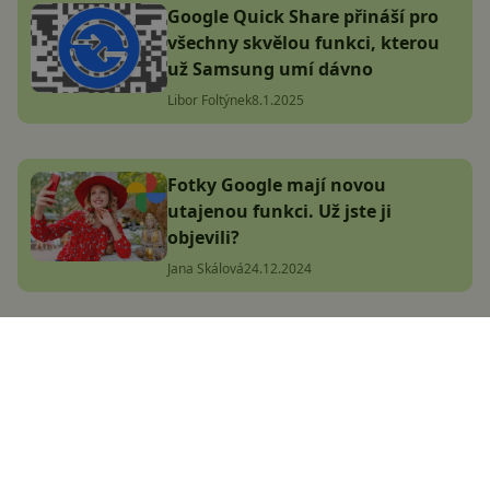
Google Quick Share přináší pro
všechny skvělou funkci, kterou
už Samsung umí dávno
Libor Foltýnek
8.1.2025
Fotky Google mají novou
utajenou funkci. Už jste ji
objevili?
Jana Skálová
24.12.2024
Pixel 9 Pro má problém!
Některým mobilům prý
odpadává fotoaparát
Jana Skálová
7.1.2025