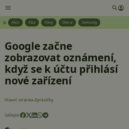
Akce
Alza
Slevy
One ui
Samsung
Google začne
zobrazovat oznámení,
když se k účtu přihlásí
nové zařízení
Hlavní stránka
Zprávičky
Sdílejte: