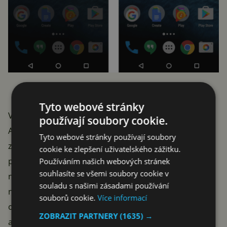
Upozornění na nové zařízení v notifikacích
Tyto webové stránky
V opačném případě je nabízena návštěva stránky
používají soubory cookie.
Aktivita v zařízení a oznámení
, kde můžete
Tyto webové stránky používají soubory
zkontrolovat podrobnosti o novém zařízení, případně
cookie ke zlepšení uživatelského zážitku.
provést další kroky. Jestliže se potvrdí podezření, že
Používáním našich webových stránek
souhlasíte se všemi soubory cookie v
nově přihlášené zařízení nepatří vám, doporučujeme
souladu s našimi zásadami používání
neprodleně jednat. Prvním krokem by měla být
souborů cookie.
Více informací
okamžitá změna hesla, ještě lépe pak učiníte, když si
ZOBRAZIT PARTNERY
(1635) →
aktivujete
dvoufázové ověřování
.