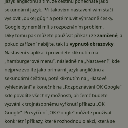
jazyk angličtinu s tím, že češtinu ponecháte jako
sekundární jazyk. Při takovém nastavení vám stačí
vyslovit „oukej gůgl“ a poté mluvit výhradně česky.
Google by neměl mít s rozpoznáním problém.
Díky tomu pak můžete používat příkaz i ze
zamčené
, a
pokud zařízení nabíjíte, tak i z
vypnuté obrazovky
.
Nastavení v aplikaci provedete kliknutím na
„hamburgerové menu“, následně na „Nastavení“, kde
nejprve zvolíte jako primární jazyk angličtinu a
sekundární češtinu, poté kliknutím na „Hlasové
vyhledávání“ a konečně na „Rozpoznávání OK Google“,
kde povolíte všechny možnosti, přičemž budete
vyzváni k trojnásobnému vyřknutí příkazu „OK
Google“. Po vyřčení „OK Google“ můžete používat
konkrétní příkazy, které rozhodnou o akci, která se