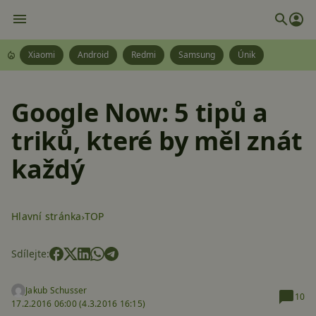
Xiaomi
Android
Redmi
Samsung
Únik
Google Now: 5 tipů a
triků, které by měl znát
každý
Hlavní stránka
TOP
Sdílejte:
Jakub Schusser
10
17.2.2016 06:00 (
4.3.2016 16:15)