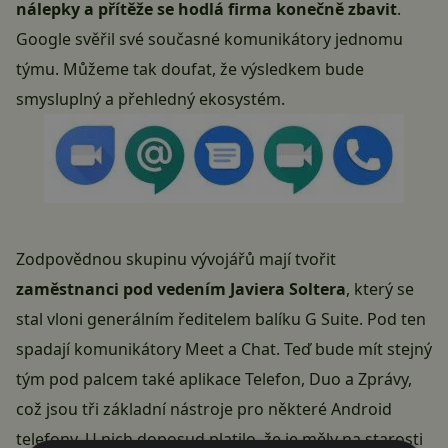
nálepky a přítěže se hodlá firma konečně zbavit
.
Google svěřil své současné komunikátory jednomu
týmu. Můžeme tak doufat, že výsledkem bude
smysluplný a přehledný ekosystém.
Zodpovědnou skupinu vývojářů mají tvořit
zaměstnanci pod vedením Javiera Soltera
, který se
stal vloni generálním ředitelem balíku G Suite. Pod ten
spadají komunikátory Meet a Chat. Teď bude mít stejný
tým pod palcem také aplikace
Telefon
,
Duo
a
Zprávy
,
což jsou tři základní nástroje pro některé Android
telefony. U nich doposud platilo, že je měly na starosti