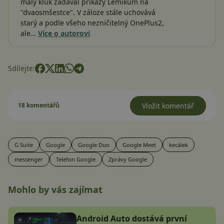
malý kluk zadával příkazy Lemíkům na
"dvaosmšestce". V záloze stále uchovává
starý a podle všeho nezničitelný OnePlus2,
ale…
Více o autorovi
Sdílejte:
18 komentářů
Vložit komentář
G Suite
Google
Google Duo
Google Meet
kecálek
messenger
Telefon Google
Zprávy Google
Mohlo by vás zajímat
Android Auto dostává první