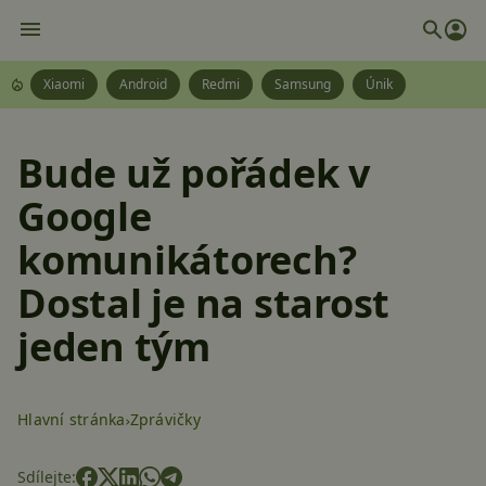
Xiaomi
Android
Redmi
Samsung
Únik
Bude už pořádek v
Google
komunikátorech?
Dostal je na starost
jeden tým
Hlavní stránka
Zprávičky
Sdílejte: