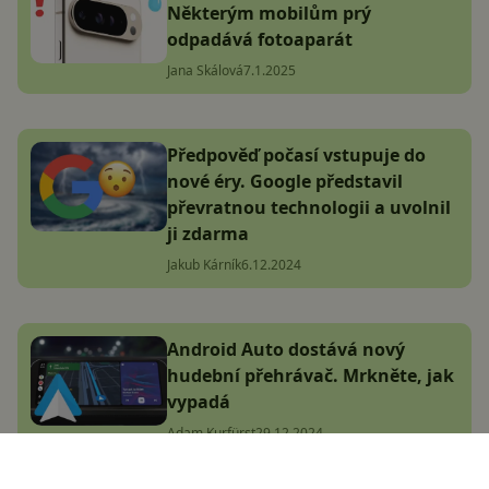
Některým mobilům prý
odpadává fotoaparát
Jana Skálová
7.1.2025
Předpověď počasí vstupuje do
nové éry. Google představil
převratnou technologii a uvolnil
ji zdarma
Jakub Kárník
6.12.2024
Android Auto dostává nový
hudební přehrávač. Mrkněte, jak
vypadá
Adam Kurfürst
29.12.2024