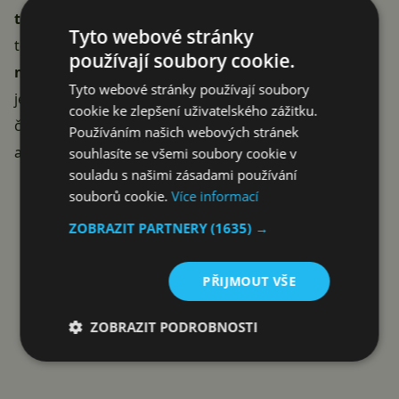
téměř nezávislé skupiny vývojářů
. A také to podle
Tyto webové stránky
toho vypadalo. Nové sloučení odpovědnosti prý
používají soubory cookie.
nepovede i ke slučování zmíněných služeb
, ale k
Tyto webové stránky používají soubory
jejich vzájemnému zdokonalení. Zatímco doteď se
cookie ke zlepšení uživatelského zážitku.
často jedna dobrá vychytávka objevila v jedné
Google
Používáním našich webových stránek
aplikaci a v dalších nikoli, teď by se měly doplňovat.
souhlasíte se všemi soubory cookie v
souladu s našimi zásadami používání
Reklama
souborů cookie.
Více informací
ZOBRAZIT PARTNERY
(1635) →
PŘIJMOUT VŠE
ZOBRAZIT PODROBNOSTI