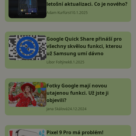
letošní aktualizaci. Co je nového?
Adam Kurfürst
10.1.2025
Google Quick Share přináší pro
všechny skvělou funkci, kterou
už Samsung umí dávno
Libor Foltýnek
8.1.2025
Fotky Google mají novou
utajenou funkci. Už jste ji
objevili?
Jana Skálová
24.12.2024
Pixel 9 Pro má problém!