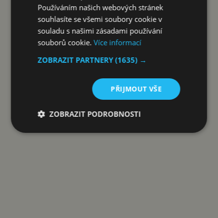
Používáním našich webových stránek
KOUPIT S KÓDEM ALZADNY40
souhlasíte se všemi soubory cookie v
souladu s našimi zásadami používání
souborů cookie.
Více informací
ZOBRAZIT PARTNERY
(1635) →
Reklama
PŘIJMOUT VŠE
ZOBRAZIT PODROBNOSTI