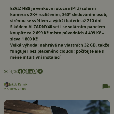
EZVIZ HB8 je venkovní otočná (PTZ) solární
kamera s 2K+ rozlišením, 360° sledováním osob,
sirénou se světlem a výdrží baterie až 210 dní
S kódem
ALZADNY40
set i se solárním panelem
koupíte za 2 699 Kč místo původních 4 499 Kč –
sleva 1 800 Kč
Velká výhoda: nahrává na vlastních 32 GB, takže
funguje i bez placeného cloudu; počítejte ale s
méně intuitivní instalací
Sdílejte:
Jakub Kárník
0
2.6.2026 20:00