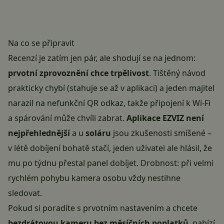
Na co se připravit
Recenzí je zatím jen pár, ale shodují se na jednom:
prvotní zprovoznění chce trpělivost
. Tištěný návod
prakticky chybí (stahuje se až v aplikaci) a jeden majitel
narazil na nefunkční QR odkaz, takže připojení k Wi-Fi
a spárování může chvíli zabrat.
Aplikace EZVIZ není
nejpřehlednější
a u
soláru
jsou zkušenosti smíšené –
v létě dobíjení bohatě stačí, jeden uživatel ale hlásil, že
mu po týdnu přestal panel dobíjet. Drobnost: při velmi
rychlém pohybu kamera osobu vždy nestihne
sledovat.
Pokud si poradíte s prvotním nastavením a chcete
bezdrátovou kameru bez měsíčních poplatků
, nabízí