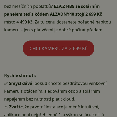
bez měsíčních poplatků?
EZVIZ HB8 se solárním
panelem teď s kódem ALZADNY40 stojí 2 699 Kč
místo 4 499 Kč. Za tu cenu dostanete pořádně nabitou
kameru – jen s pár věcmi je dobré počítat předem.
CHCI KAMERU ZA 2 699 KČ
Rychlé shrnutí:
✅
Smysl dává
, pokud chcete bezdrátovou venkovní
kameru s otáčením, sledováním osob a solárním
napájením bez nutnosti platit cloud.
⚠️
Zvažte
, že prvotní instalace je méně intuitivní,
aplikace není nejpřehlednější a výkon soláru kolísá