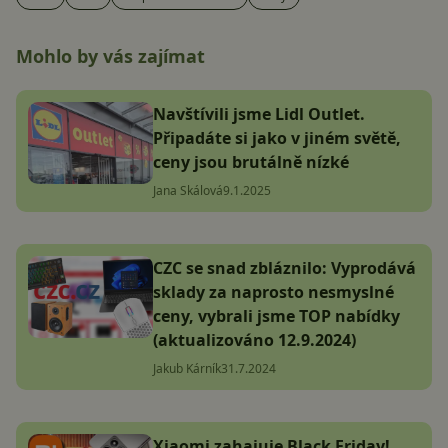
Mohlo by vás zajímat
Navštívili jsme Lidl Outlet.
Připadáte si jako v jiném světě,
ceny jsou brutálně nízké
Jana Skálová
9.1.2025
CZC se snad zbláznilo: Vyprodává
sklady za naprosto nesmyslné
ceny, vybrali jsme TOP nabídky
(aktualizováno 12.9.2024)
Jakub Kárník
31.7.2024
Xiaomi zahajuje Black Friday!