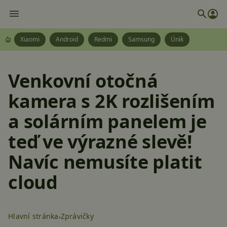
Xiaomi
Android
Redmi
Samsung
Únik
Venkovní otočná
kamera s 2K rozlišením
a solárním panelem je
teď ve výrazné slevě!
Navíc nemusíte platit
cloud
Hlavní stránka
Zprávičky