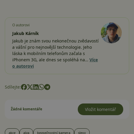
O autorovi
Jakub Kárník
Jakub je znám svou nekonečnou zvědavostí
a vášní pro nejnovější technologie. Jeho
láska k mobilním telefonům začala s
iPhonem 3G, ale dnes se spoléhá na…
Více
o autorovi
Sdílejte:
Žádné komentáře
Vložit komentář
akce
alza
bezpečnostní kamera
slevy