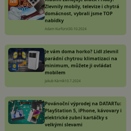
Zlevnily mobily, televize i chytrá
domácnost, vybrali jsme TOP
nabídky
Adam Kurfürst
30.10.2024
Je vám doma horko? Lidl zlevnil
parádní chytrou klimatizaci na
minimum, můžete ji ovládat
mobilem
Jakub Kárník
10.7.2024
Povánoční výprodej na DATARTu:
PlayStation 5, iPhone, kávovary i
elektrické zubní kartáčky s
velkými slevami