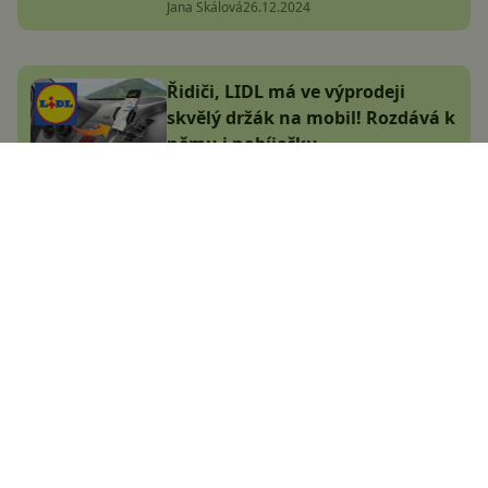
Jana Skálová
26.12.2024
Řidiči, LIDL má ve výprodeji
skvělý držák na mobil! Rozdává k
němu i nabíječku
Jakub Kárník
30.9.2024
Největší český magazín
zaměřený na operační
systém Android.
Zapojte se do naší komunity