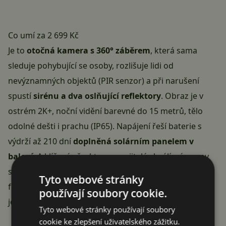
Co umí za 2 699 Kč
Je to
otočná kamera s 360° záběrem
, která sama
sleduje pohybující se osoby, rozlišuje lidi od
nevýznamných objektů (PIR senzor) a při narušení
spustí
sirénu a dva oslňující reflektory
. Obraz je v
ostrém 2K+, noční vidění barevné do 15 metrů, tělo
odolné dešti i prachu (IP65). Napájení řeší baterie s
výdrží až 210 dní
doplněná solárním panelem v
balení
. A klíčová věc, kterou majitelé chválí: záznamy
se ukládají na
vestavěných 32 GB
, takže kamera
Tyto webové stránky
funguje plnohodnotně i bez placeného cloudu – cloud
používají soubory cookie.
je jen volitelný bonus.
Tyto webové stránky používají soubory
cookie ke zlepšení uživatelského zážitku.