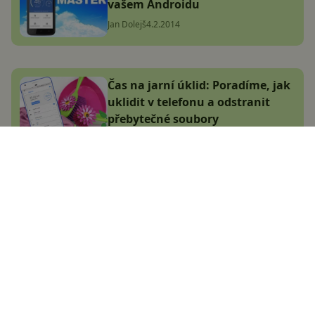
vašem Androidu
Jan Dolejš
4.2.2014
Čas na jarní úklid: Poradíme, jak
uklidit v telefonu a odstranit
přebytečné soubory
David Trlica
19.4.2018
Google dohání další resty.
Gemini má nově skvělou funkci,
kterou ChatGPT nabízí již několik
měsíců
Adam Kurfürst
22.11.2024