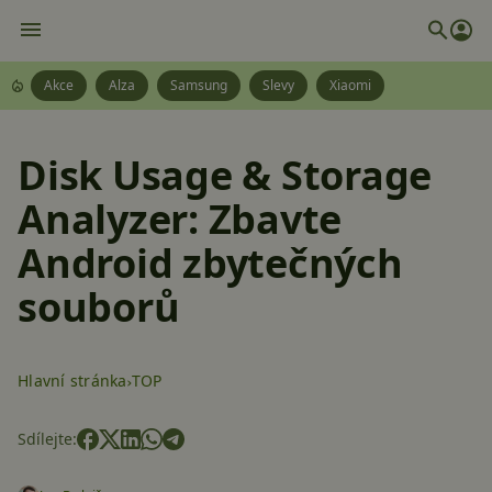
Akce
Alza
Samsung
Slevy
Xiaomi
Disk Usage & Storage
Analyzer: Zbavte
Android zbytečných
souborů
Hlavní stránka
TOP
Sdílejte: