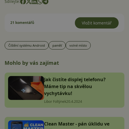
Sdílejte:
21 komentářů
Vložit komentář
Čištění systému Android
paměť
volné místo
Mohlo by vás zajímat
Jak čistíte displej telefonu?
Máme tip na skvělou
vychytávku!
Libor Foltýnek
20.4.2024
Clean Master - pán úklidu ve