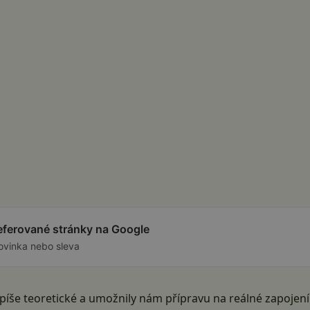
referované stránky na Google
ovinka nebo sleva
y spíše teoretické a umožnily nám přípravu na reálné zapoje