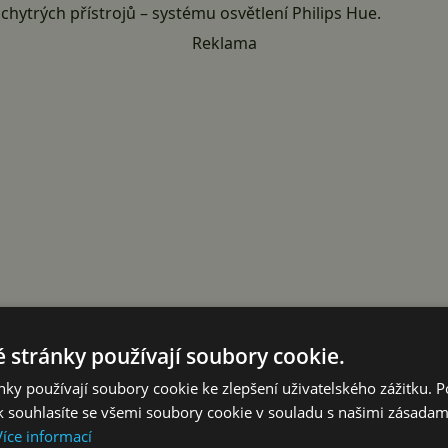
hytrých přístrojů – systému osvětlení Philips Hue.
Reklama
 stránky používají soubory cookie.
ky používají soubory cookie ke zlepšení uživatelského zážitku. 
 trhu celá řada a ne jinak je tomu i v případě osvětlení. Syst
 souhlasíte se všemi soubory cookie v souladu s našimi zásadam
Více informací
evnější, rozhodli jsme se právě pro něj. Tento systém totiž 