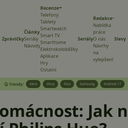
Recenze
Telefony
Redakce
Tablety
Nabídka
Smartwatch
Články
práce
Smart TV
Zprávičky
Seriály
Seriály
O nás
Slevy
Smarthome
Návody
Návrhy
Elektrokoloběžky
na
Aplikace
vylepšení
Hry
Ostatní
Trendy:
Akce
Slevy
Alza
Samsung
Android 17
omácnost: Jak n