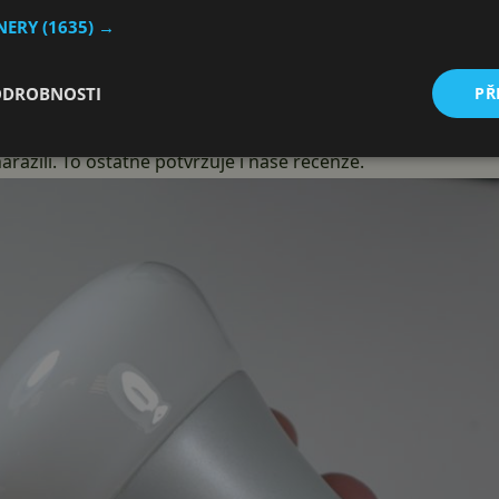
ch systémů automatizace (IFTTT, Google Home, Apple Home
TNERY
(1635) →
rogramátorů.
sker, který k ovládání naší kanceláře používáme. Lze tak př
ODROBNOSTI
PŘ
okoliv. Z našich zkušeností je navíc tento způsob ovládání 
razili. To ostatně potvrzuje i
naše recenze.