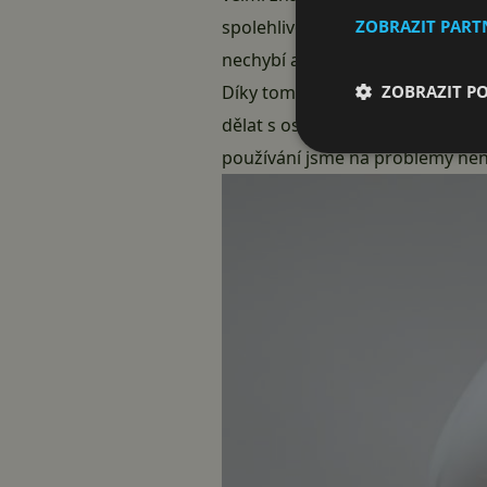
spolehlivost a podporu moderní
ZOBRAZIT PAR
nechybí ani podpora ze stran p
Díky tomu vznikl i plugin pro Ta
ZOBRAZIT P
dělat s osvětlením s nadsázkou c
používání jsme na problémy nena