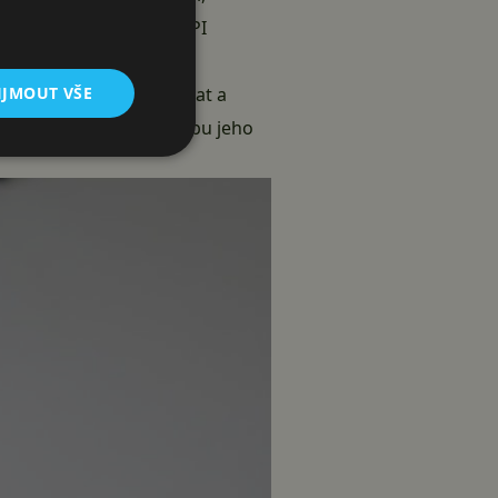
) a díky otevřenému API
íkazy libovolně kombinovat a
IJMOUT VŠE
spolehlivý a za celou dobu jeho