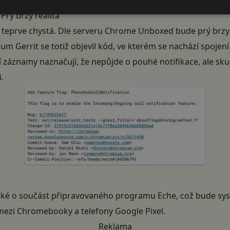
rý brzy realita
teprve chystá. Dle serveru Chrome Unboxed bude prý brzy
m Gerrit se totiž objevil kód, ve kterém se nachází spojení
í záznamy naznačují, že nepůjde o pouhé notifikace, ale sk
.
také o součást připravovaného programu Eche, což bude sy
mezi Chromebooky a telefony Google Pixel.
Reklama