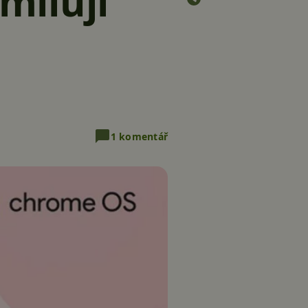
milují
1 komentář