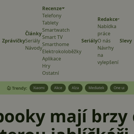
Recenze
Telefony
Redakce
Tablety
Nabídka
Smartwatch
Články
práce
Smart TV
Zprávičky
Seriály
Seriály
O nás
Slevy
Smarthome
Návody
Návrhy
Elektrokoloběžky
na
Aplikace
vylepšení
Hry
Ostatní
Trendy:
Xiaomi
Akce
Alza
Mediatek
One ui
ooky mají brzy 