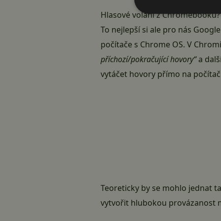
Hlasové volání z Chromebooku? P
To nejlepší si ale pro nás
Google
počítače s Chrome OS. V Chromiu
příchozí/pokračující hovory“
a dalš
vytáčet hovory přímo na počítači
Teoreticky by se mohlo jednat 
vytvořit hlubokou provázanost 