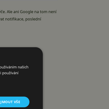
týče. Ale ani Google na tom není
 notifikace, poslední
Používáním našich
i používání
IJMOUT VŠE