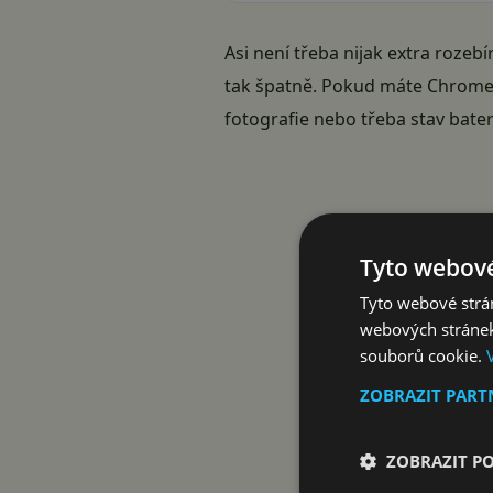
Asi není třeba nijak extra rozeb
tak špatně. Pokud máte Chromeb
fotografie nebo třeba stav bater
Tyto webové
Tyto webové strán
webových stránek
souborů cookie.
ZOBRAZIT PAR
ZOBRAZIT P