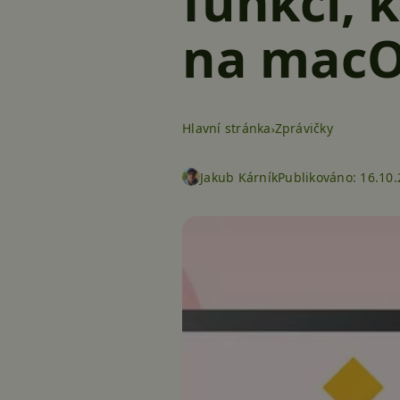
funkci, k
na mac
Hlavní stránka
Zprávičky
Jakub Kárník
Publikováno:
16.10.