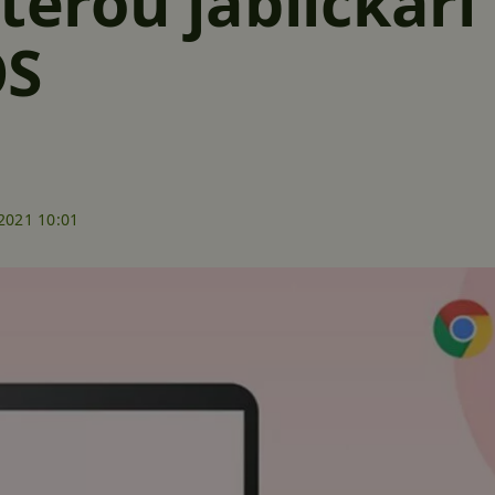
terou jablíčkáři 
OS
2021 10:01