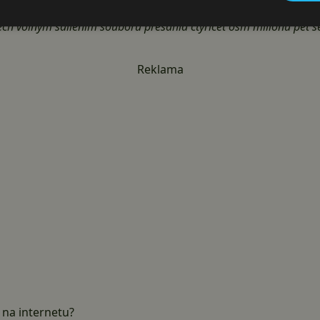
 podařilo zveřejnit
minimálně 2 300 souborů
, které porušo
ch volným sdílením souborů přesáhla čtyřicet osm milionů pět set
Reklama
 na internetu?