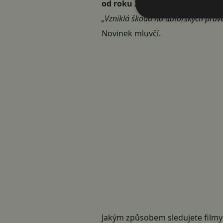
od roku 2019
, od té doby se mu
„Vzniklá škoda na autorských práve
Novinek mluvčí.
Jakým způsobem sledujete filmy