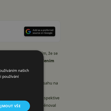
sel platit. Ačkoliv věřím, že se
ráv
v souvislosti se sdílením
ze Slovácka.
Používáním našich
utorského práva, práv
i používání
ětí svobody. Sdílením obsahu na
t cizí autorská díla, respektive
ráv. Činnosti se údajně věnoval
IJMOUT VŠE