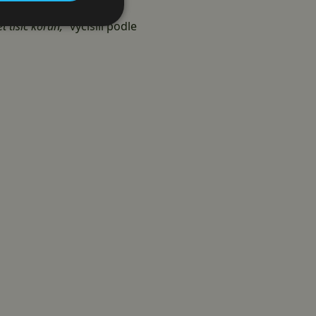
valy autorská práva.
 tisíc korun,“
vyčíslil podle