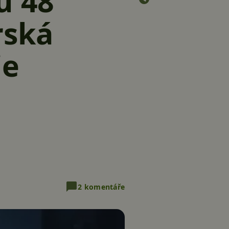
u 48
rská
ie
2 komentáře