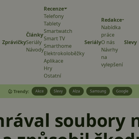
Recenze
Telefony
Redakce
Tablety
Nabídka
Smartwatch
Články
práce
Smart TV
Zprávičky
Seriály
Seriály
O nás
Slevy
Smarthome
Návody
Návrhy
Elektrokoloběžky
na
Aplikace
vylepšení
Hry
Ostatní
Trendy:
Akce
Slevy
Alza
Samsung
Google
hrával soubory 