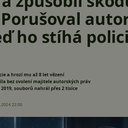
 a způsobil škod
 Porušoval auto
ď ho stíhá polic
ie a hrozí mu až 8 let vězení
la bez svolení majitele autorských práv
2019, souborů nahrál přes 2 tisíce
.2024 22:00