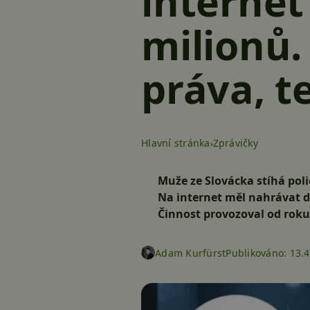
internet
milionů.
práva, te
Hlavní stránka
Zprávičky
Muže ze Slovácka stíhá polic
Na internet měl nahrávat dí
Činnost provozoval od roku 
Adam Kurfürst
Publikováno:
13.4