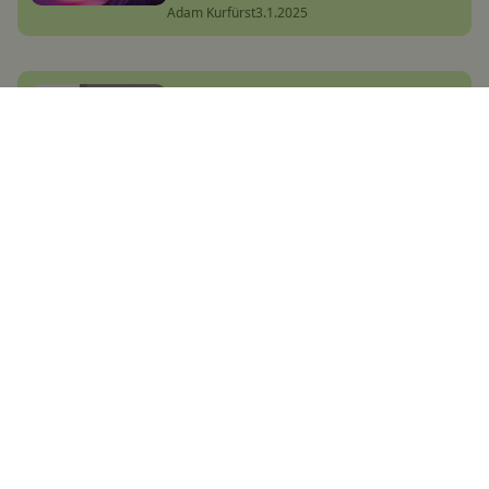
Adam Kurfürst
3.1.2025
TP-Link ukázal parádní chytrý
zámek. Odemknete ho skenem
dlaně a možná přijde i do Česka
Adam Kurfürst
8.1.2025
CZC se snad zbláznilo: Vyprodává
sklady za naprosto nesmyslné
ceny, vybrali jsme TOP nabídky
(aktualizováno 12.9.2024)
Jakub Kárník
31.7.2024
Xiaomi zahajuje Black Friday!
Zlevnily mobily, televize i chytrá