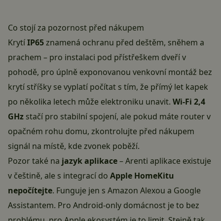
Co stojí za pozornost před nákupem
Krytí
IP65
znamená ochranu před deštěm, sněhem a
prachem – pro instalaci pod přístřeškem dveří v
pohodě, pro úplně exponovanou venkovní montáž bez
krytí stříšky se vyplatí počítat s tím, že přímý let kapek
po několika letech může elektroniku unavit.
Wi-Fi 2,4
GHz
stačí pro stabilní spojení, ale pokud máte router v
opačném rohu domu, zkontrolujte před nákupem
signál na místě, kde zvonek poběží.
Pozor také na
jazyk aplikace
– Arenti aplikace existuje
v češtině, ale s integrací do
Apple HomeKitu
nepočítejte
. Funguje jen s Amazon Alexou a Google
Assistantem. Pro Android-only domácnost je to bez
problému, pro Apple ekosystém je to limit. Stejně tak