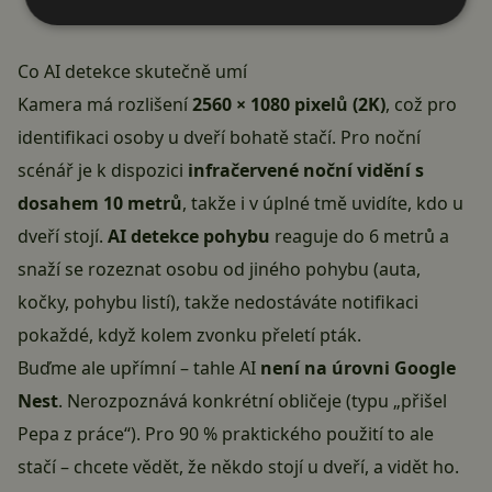
Co AI detekce skutečně umí
Kamera má rozlišení
2560 × 1080 pixelů (2K)
, což pro
identifikaci osoby u dveří bohatě stačí. Pro noční
scénář je k dispozici
infračervené noční vidění s
dosahem 10 metrů
, takže i v úplné tmě uvidíte, kdo u
dveří stojí.
AI detekce pohybu
reaguje do 6 metrů a
snaží se rozeznat osobu od jiného pohybu (auta,
kočky, pohybu listí), takže nedostáváte notifikaci
pokaždé, když kolem zvonku přeletí pták.
Buďme ale upřímní – tahle AI
není na úrovni Google
Nest
. Nerozpoznává konkrétní obličeje (typu „přišel
Pepa z práce“). Pro 90 % praktického použití to ale
stačí – chcete vědět, že někdo stojí u dveří, a vidět ho.