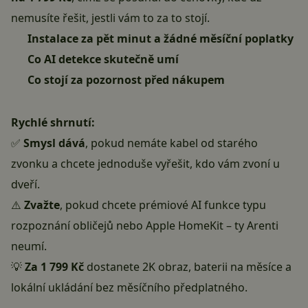
nemusíte řešit, jestli vám to za to stojí.
Instalace za pět minut a žádné měsíční poplatky
Co AI detekce skutečně umí
Co stojí za pozornost před nákupem
Rychlé shrnutí:
✅
Smysl dává
, pokud nemáte kabel od starého
zvonku a chcete jednoduše vyřešit, kdo vám zvoní u
dveří.
⚠️
Zvažte
, pokud chcete prémiové AI funkce typu
rozpoznání obličejů nebo Apple HomeKit – ty Arenti
neumí.
💡
Za 1 799 Kč
dostanete 2K obraz, baterii na měsíce a
lokální ukládání bez měsíčního předplatného.