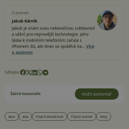
O autorovi
Jakub Kárník
Jakub je znám svou nekonečnou zvědavostí
a vášní pro nejnovější technologie. Jeho
láska k mobilním telefonům začala s
iPhonem 3G, ale dnes se spoléhá na…
Více
o autorovi
Sdílejte:
Žádné komentáře
Vložit komentář
akce
alza
Chytrá domácnost
Chytrý zvonek
slevy