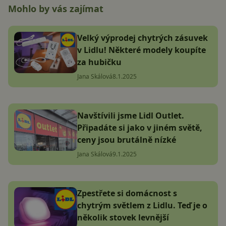
Mohlo by vás zajímat
Velký výprodej chytrých zásuvek
v Lidlu! Některé modely koupíte
za hubičku
Jana Skálová
8.1.2025
Navštívili jsme Lidl Outlet.
Připadáte si jako v jiném světě,
ceny jsou brutálně nízké
Jana Skálová
9.1.2025
Zpestřete si domácnost s
chytrým světlem z Lidlu. Teď je o
několik stovek levnější