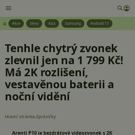
Akce
Slevy
Alza
Samsung
Android 17
Tenhle chytrý zvonek
zlevnil jen na 1 799 Kč!
Má 2K rozlišení,
vestavěnou baterii a
noční vidění
Hlavní stránka
Zprávičky
Arenti P10 je bezdrátový videozvonek s 2K