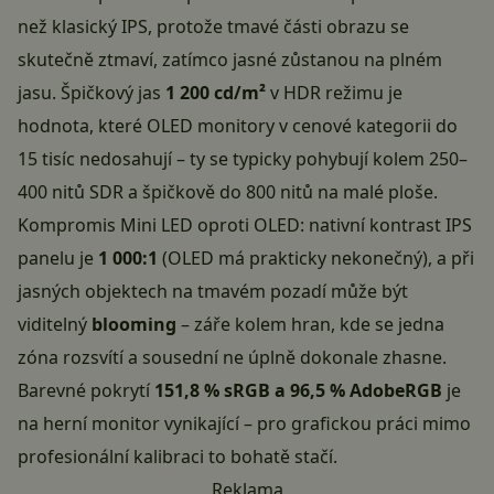
než klasický IPS, protože tmavé části obrazu se
skutečně ztmaví, zatímco jasné zůstanou na plném
jasu. Špičkový jas
1 200 cd/m²
v HDR režimu je
hodnota, které OLED monitory v cenové kategorii do
15 tisíc nedosahují – ty se typicky pohybují kolem 250–
400 nitů SDR a špičkově do 800 nitů na malé ploše.
Kompromis Mini LED oproti OLED: nativní kontrast IPS
panelu je
1 000:1
(OLED má prakticky nekonečný), a při
jasných objektech na tmavém pozadí může být
viditelný
blooming
– záře kolem hran, kde se jedna
zóna rozsvítí a sousední ne úplně dokonale zhasne.
Barevné pokrytí
151,8 % sRGB a 96,5 % AdobeRGB
je
na herní monitor vynikající – pro grafickou práci mimo
profesionální kalibraci to bohatě stačí.
Reklama