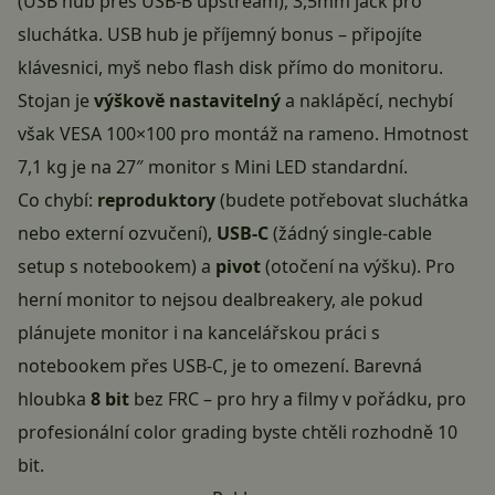
(USB hub přes USB-B upstream), 3,5mm jack pro
sluchátka. USB hub je příjemný bonus – připojíte
klávesnici, myš nebo flash disk přímo do monitoru.
Stojan je
výškově nastavitelný
a naklápěcí, nechybí
však VESA 100×100 pro montáž na rameno. Hmotnost
7,1 kg je na 27″ monitor s Mini LED standardní.
Co chybí:
reproduktory
(budete potřebovat sluchátka
nebo externí ozvučení),
USB-C
(žádný single-cable
setup s notebookem) a
pivot
(otočení na výšku). Pro
herní monitor to nejsou dealbreakery, ale pokud
plánujete monitor i na kancelářskou práci s
notebookem přes USB-C, je to omezení. Barevná
hloubka
8 bit
bez FRC – pro hry a filmy v pořádku, pro
profesionální color grading byste chtěli rozhodně 10
bit.