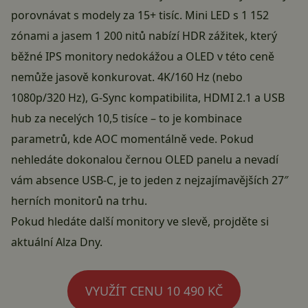
porovnávat s modely za 15+ tisíc. Mini LED s 1 152
zónami a jasem 1 200 nitů nabízí HDR zážitek, který
běžné IPS monitory nedokážou a OLED v této ceně
nemůže jasově konkurovat. 4K/160 Hz (nebo
1080p/320 Hz), G-Sync kompatibilita, HDMI 2.1 a USB
hub za necelých 10,5 tisíce – to je kombinace
parametrů, kde AOC momentálně vede. Pokud
nehledáte dokonalou černou OLED panelu a nevadí
vám absence USB-C, je to jeden z nejzajímavějších 27″
herních monitorů na trhu.
Pokud hledáte další monitory ve slevě, projděte si
aktuální Alza Dny
.
VYUŽÍT CENU 10 490 KČ