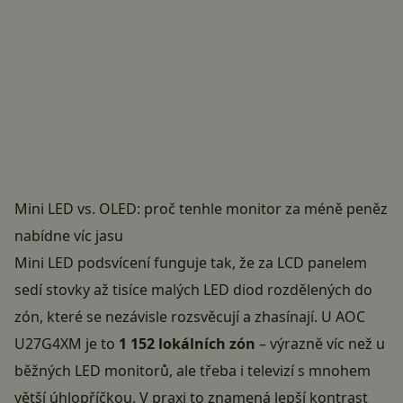
Mini LED vs. OLED: proč tenhle monitor za méně peněz
nabídne víc jasu
Mini LED podsvícení funguje tak, že za LCD panelem
sedí stovky až tisíce malých LED diod rozdělených do
zón, které se nezávisle rozsvěcují a zhasínají. U
AOC
U27G4XM
je to
1 152 lokálních zón
– výrazně víc než u
běžných LED monitorů, ale třeba i televizí s mnohem
větší úhlopříčkou. V praxi to znamená lepší kontrast