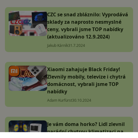
CZC se snad zbláznilo: Vyprodává
sklady za naprosto nesmyslné
ceny, vybrali jsme TOP nabídky
(aktualizováno 12.9.2024)
Jakub Kárník
31.7.2024
Xiaomi zahajuje Black Friday!
Zlevnily mobily, televize i chytrá
domácnost, vybrali jsme TOP
nabídky
Adam Kurfürst
30.10.2024
Je vám doma horko? Lidl zlevnil
parádní chytrou klimatizaci na