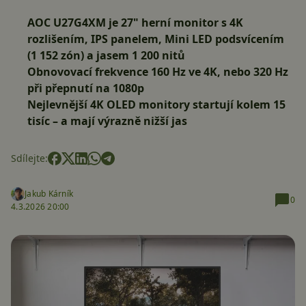
AOC U27G4XM je 27" herní monitor s 4K
rozlišením, IPS panelem, Mini LED podsvícením
(1 152 zón) a jasem 1 200 nitů
Obnovovací frekvence 160 Hz ve 4K, nebo 320 Hz
při přepnutí na 1080p
Nejlevnější 4K OLED monitory startují kolem 15
tisíc – a mají výrazně nižší jas
Sdílejte:
Jakub Kárník
0
4.3.2026 20:00