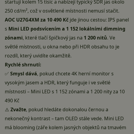
startují kolem 15 tisíc a nabízejí typický SDR jas okolo
250 cd/m², což v osvětlené místnosti nemusí stačit.
AOC U27G4XM za 10 490 Kč
jde jinou cestou: IPS panel
s
Mini LED podsvícením a 1 152 lokálními dimming
zónami
, které tlačí špičkový jas na
1 200 nitů
. Ve
světlé místnosti, u okna nebo při HDR obsahu to je
rozdíl, který uvidíte okamžitě.
Rychlé shrnutí:
✅
Smysl dává
, pokud chcete 4K herní monitor s
vysokým jasem a HDR, který funguje i ve světlé
místnosti – Mini LED s 1 152 zónami a 1 200 nity za 10
490 Kč
⚠️
Zvažte
, pokud hledáte dokonalou černou a
nekonečný kontrast – tam OLED stále vede. Mini LED
má blooming (záře kolem jasných objektů na tmavém