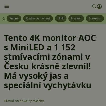
Xiaomi
Chytrá domácnost
Únik
Huawei
Soukromí
Tento 4K monitor AOC
s MiniLED a 1 152
stmívacími zónami v
Česku krásně zlevnil!
Má vysoký jas a
speciální vychytávku
Hlavní stránka
Zprávičky