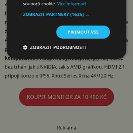
souborů cookie.
Více informací
4K/160 Hz do režimu
1080p/320 Hz
. Pro kompetitivní
hry (CS2, Valorant, Overwatch), kde záleží na každé
ZOBRAZIT PARTNERY
(1635) →
milisekundě, je to praktická volba – snížíte rozlišení, ale
získáte dvojnásobnou plynulost. Pro singleplayerové
PŘIJMOUT VŠE
AAA tituly zůstanete na 4K se 160 Hz, kde obraz vypadá
ZOBRAZIT PODROBNOSTI
parádně. Odezva
1 ms GtG
a podpora
G-Sync
kompatibilní / Adaptive-Sync
zajišťují plynulý obraz
bez trhání jak s NVIDIA, tak s AMD grafikou. HDMI 2.1
připojí konzole (PS5, Xbox Series X) na 4K/120 Hz.
KOUPIT MONITOR ZA 10 490 KČ
Reklama