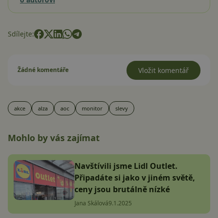
Sdílejte:
Žádné komentáře
Vložit komentář
akce
alza
aoc
monitor
slevy
Mohlo by vás zajímat
Navštívili jsme Lidl Outlet.
Připadáte si jako v jiném světě,
ceny jsou brutálně nízké
Jana Skálová
9.1.2025