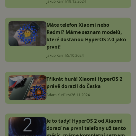
Jakub Kárník
19.12.2024
Máte telefon Xiaomi nebo
Redmi? Máme seznam modelů,
které dostanou HyperOS 2.0 jako
první!
Jakub Kárník
5.10.2024
Třikrát hurá! Xiaomi HyperOS 2
právě dorazil do Česka
Adam Kurfürst
26.11.2024
Je to tady! HyperOS 2 od Xiaomi
dorazí na první telefony už tento
měsíc, máme kompletní seznam