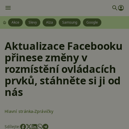
Akce
Slevy
Alza
Samsung
Google
Aktualizace Facebooku
přinese změny v
rozmístění ovládacích
prvků, stáhněte si ji od
nás
Hlavní stránka
Zprávičky
Sdílejte: