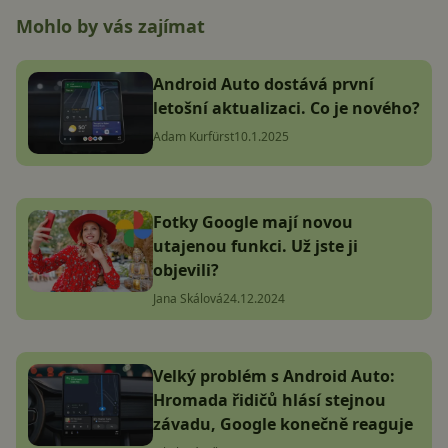
Mohlo by vás zajímat
Android Auto dostává první
letošní aktualizaci. Co je nového?
Adam Kurfürst
10.1.2025
Fotky Google mají novou
utajenou funkci. Už jste ji
objevili?
Jana Skálová
24.12.2024
Velký problém s Android Auto:
Hromada řidičů hlásí stejnou
závadu, Google konečně reaguje