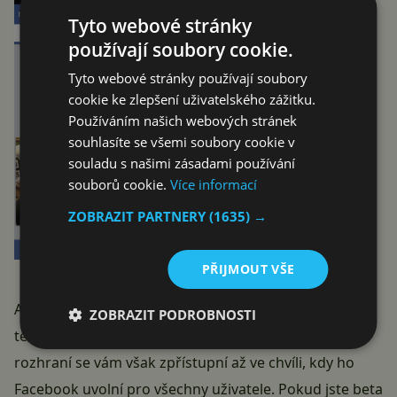
Tyto webové stránky
používají soubory cookie.
Tyto webové stránky používají soubory
cookie ke zlepšení uživatelského zážitku.
Používáním našich webových stránek
souhlasíte se všemi soubory cookie v
souladu s našimi zásadami používání
souborů cookie.
Více informací
ZOBRAZIT PARTNERY
(1635) →
PŘIJMOUT VŠE
Aktualizace je v tuto chvíli dostupná pouze pro beta
ZOBRAZIT PODROBNOSTI
testery, i tak si ji od nás můžete stáhnout. Nové
rozhraní se vám však zpřístupní až ve chvíli, kdy ho
Facebook uvolní pro všechny uživatele. Pokud jste beta