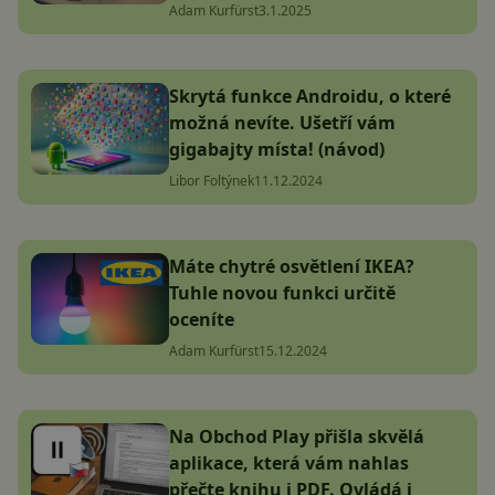
Adam Kurfürst
3.1.2025
Skrytá funkce Androidu, o které
možná nevíte. Ušetří vám
gigabajty místa! (návod)
Libor Foltýnek
11.12.2024
Máte chytré osvětlení IKEA?
Tuhle novou funkci určitě
oceníte
Adam Kurfürst
15.12.2024
Na Obchod Play přišla skvělá
aplikace, která vám nahlas
přečte knihu i PDF. Ovládá i