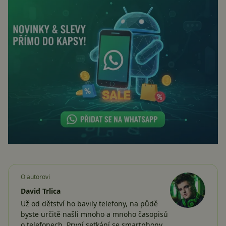
O autorovi
David Trlica
Už od dětství ho bavily telefony, na půdě
byste určitě našli mnoho a mnoho časopisů
o telefonech. První setkání se smartphony