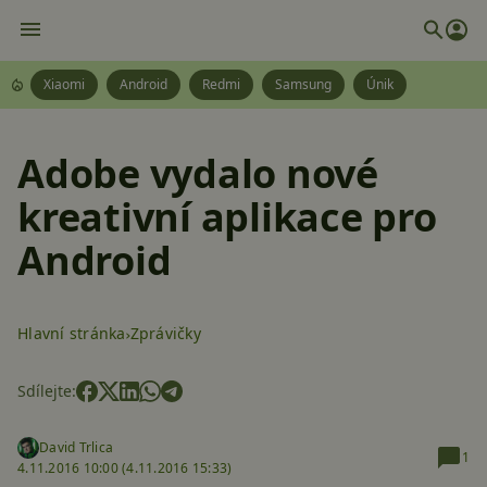
Xiaomi
Android
Redmi
Samsung
Únik
Adobe vydalo nové
kreativní aplikace pro
Android
Hlavní stránka
Zprávičky
Sdílejte:
David Trlica
1
4.11.2016 10:00 (
4.11.2016 15:33)