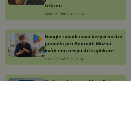
češtinu
Adam Kurfürst
24.8.2024
Google zavádí nová bezpečnostní
pravidla pro Android. Možná
kvůli nim nespustíte aplikace
Jana Skálová
16.12.2024
Vyzkoušeli jsme aplikaci Počasí
ČHMÚ. Co se nám na ní (ne)líbí?
Adam Kurfürst
13.12.2024