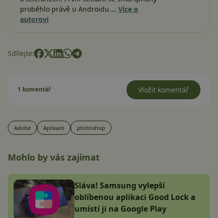
proběhlo právě u Androidu.…
Více o
autorovi
Sdílejte:
1 komentář
Vložit komentář
Adobe
Aplikace
photoshop
Mohlo by vás zajímat
Sláva! Samsung vylepší
oblíbenou aplikaci Good Lock a
umístí ji na Google Play