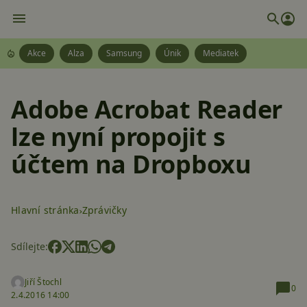
Akce
Alza
Samsung
Únik
Mediatek
Adobe Acrobat Reader
lze nyní propojit s
účtem na Dropboxu
Hlavní stránka
Zprávičky
Sdílejte:
Jiří Štochl
0
2.4.2016 14:00