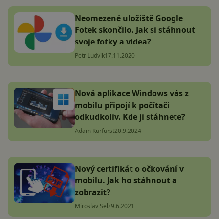
Neomezené uložiště Google
Fotek skončilo. Jak si stáhnout
svoje fotky a videa?
Petr Ludvík
17.11.2020
Nová aplikace Windows vás z
mobilu připojí k počítači
odkudkoliv. Kde ji stáhnete?
Adam Kurfürst
20.9.2024
Nový certifikát o očkování v
mobilu. Jak ho stáhnout a
zobrazit?
Miroslav Selz
9.6.2021