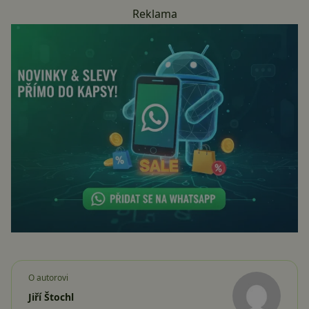
Reklama
O autorovi
Jiří Štochl