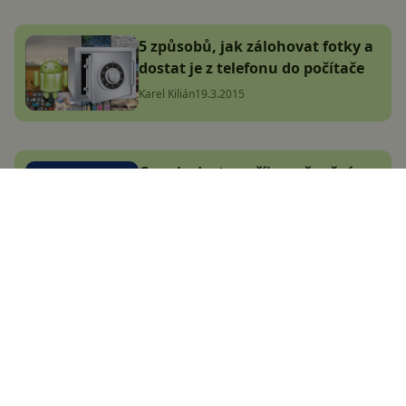
5 způsobů, jak zálohovat fotky a
dostat je z telefonu do počítače
Karel Kilián
19.3.2015
Google dost nepříjemně mění
systém synchronizace kontaktů
Marek Houser
31.5.2023