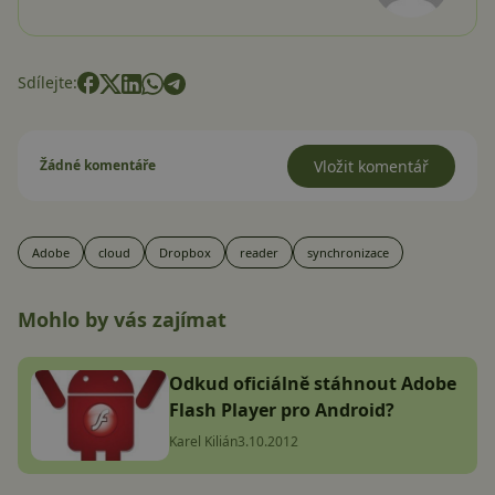
Sdílejte:
Žádné komentáře
Vložit komentář
Adobe
cloud
Dropbox
reader
synchronizace
Mohlo by vás zajímat
Odkud oficiálně stáhnout Adobe
Flash Player pro Android?
Karel Kilián
3.10.2012