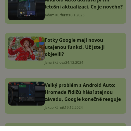
letošní aktualizaci. Co je nového?
Adam Kurfürst
10.1.2025
Fotky Google mají novou
utajenou funkci. Už jste ji
objevili?
Jana Skálová
24.12.2024
Velký problém s Android Auto:
Hromada řidičů hlásí stejnou
závadu, Google konečně reaguje
Jakub Kárník
19.12.2024
Máte telefon Xiaomi nebo