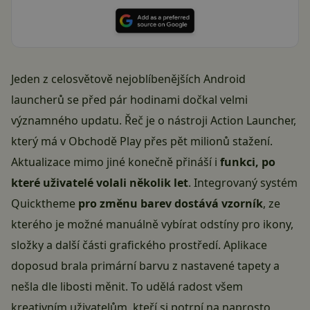
Jeden z celosvětově nejoblíbenějších Android
launcherů se před pár hodinami dočkal velmi
významného updatu. Řeč je o nástroji Action Launcher,
který má v Obchodě Play přes pět milionů stažení.
Aktualizace mimo jiné konečně přináší i
funkci, po
které uživatelé volali několik let
. Integrovaný systém
Quicktheme
pro změnu barev dostává vzorník
, ze
kterého je možné manuálně vybírat odstíny pro ikony,
složky a další části grafického prostředí. Aplikace
doposud brala primární barvu z nastavené tapety a
nešla dle libosti měnit. To udělá radost všem
kreativním uživatelům, kteří si potrpí na naprosto