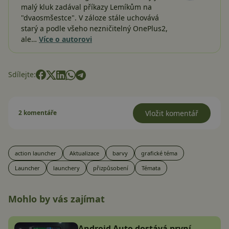
malý kluk zadával příkazy Lemíkům na
"dvaosmšestce". V záloze stále uchovává
starý a podle všeho nezničitelný OnePlus2,
ale…
Více o autorovi
Sdílejte:
2 komentáře
Vložit komentář
action launcher
Aktualizace
barvy
grafické téma
Launcher
launchery
přizpůsobení
Témata
Mohlo by vás zajímat
Android Auto dostává první