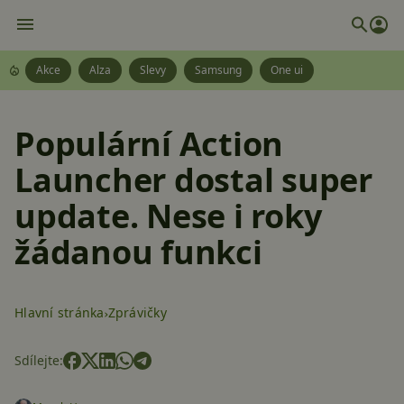
Akce
Alza
Slevy
Samsung
One ui
Populární Action
Launcher dostal super
update. Nese i roky
žádanou funkci
Hlavní stránka
Zprávičky
Sdílejte: