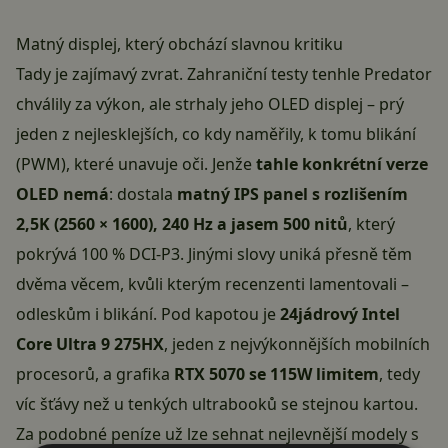
Matný displej, který obchází slavnou kritiku
Tady je zajímavý zvrat. Zahraniční testy tenhle Predator
chválily za výkon, ale strhaly jeho OLED displej – prý
jeden z nejlesklejších, co kdy naměřily, k tomu blikání
(PWM), které unavuje oči. Jenže
tahle konkrétní verze
OLED nemá
: dostala
matný IPS panel s rozlišením
2,5K (2560 × 1600), 240 Hz a jasem 500 nitů
, který
pokrývá 100 % DCI-P3. Jinými slovy uniká přesně těm
dvěma věcem, kvůli kterým recenzenti lamentovali –
odleskům i blikání. Pod kapotou je
24jádrový Intel
Core Ultra 9 275HX
, jeden z nejvýkonnějších mobilních
procesorů, a grafika
RTX 5070 se 115W limitem
, tedy
víc šťávy než u tenkých ultrabooků se stejnou kartou.
Za podobné peníze už lze sehnat nejlevnější modely s