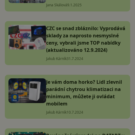
Jana Skálová
9.1.2025
CZC se snad zbláznilo: Vyprodává
sklady za naprosto nesmyslné
ceny, vybrali jsme TOP nabídky
(aktualizováno 12.9.2024)
Jakub Kárník
31.7.2024
Je vám doma horko? Lidl zlevnil
parádní chytrou klimatizaci na
minimum, můžete ji ovládat
mobilem
Jakub Kárník
10.7.2024