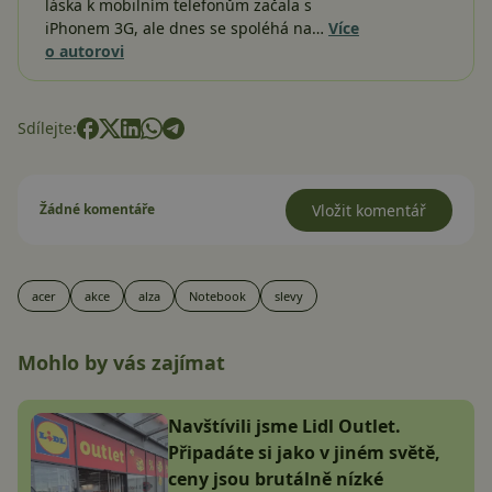
láska k mobilním telefonům začala s
iPhonem 3G, ale dnes se spoléhá na…
Více
o autorovi
Sdílejte:
Žádné komentáře
Vložit komentář
acer
akce
alza
Notebook
slevy
Mohlo by vás zajímat
Navštívili jsme Lidl Outlet.
Připadáte si jako v jiném světě,
ceny jsou brutálně nízké