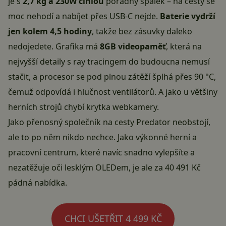
je s
2,7 kg a 230W cihlou
pořádný špalek – na cesty se
moc nehodí a nabíjet přes USB-C nejde.
Baterie vydrží
jen kolem 4,5 hodiny
, takže bez zásuvky daleko
nedojedete. Grafika má
8GB videopaměť
, která na
nejvyšší detaily s ray tracingem do budoucna nemusí
stačit, a procesor se pod plnou zátěží šplhá přes 90 °C,
čemuž odpovídá i hlučnost ventilátorů. A jako u většiny
herních strojů chybí krytka webkamery.
Jako přenosný společník na cesty Predator neobstojí,
ale to po něm nikdo nechce. Jako výkonné herní a
pracovní centrum, které navíc snadno vylepšíte a
nezatěžuje oči lesklým OLEDem, je ale za 40 491 Kč
pádná nabídka.
CHCI UŠETŘIT 4 499 KČ