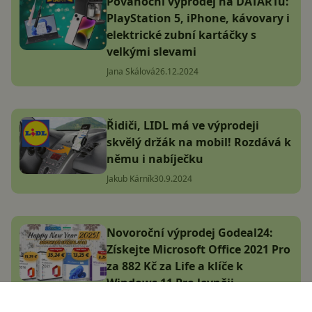
Povánoční výprodej na DATARTu:
PlayStation 5, iPhone, kávovary i
elektrické zubní kartáčky s
velkými slevami
Jana Skálová
26.12.2024
Řidiči, LIDL má ve výprodeji
skvělý držák na mobil! Rozdává k
němu i nabíječku
Jakub Kárník
30.9.2024
Novoroční výprodej Godeal24:
Získejte Microsoft Office 2021 Pro
za 882 Kč za Life a klíče k
Windows 11 Pro levněji
Komerční článek
9.1.2025