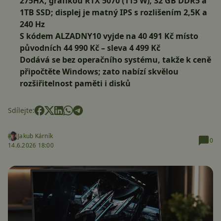
275HX, grafikou RTX 5070 (115 W), 32 GB DDR5 a
1TB SSD; displej je matný IPS s rozlišením 2,5K a
240 Hz
S kódem
ALZADNY10
vyjde na 40 491 Kč místo
původních 44 990 Kč – sleva 4 499 Kč
Dodává se bez operačního systému, takže k ceně
připočtěte Windows; zato nabízí skvělou
rozšiřitelnost paměti i disků
Sdílejte:
Jakub Kárník
0
14.6.2026 18:00