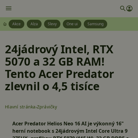
Akce
Alza
Slevy
One ui
Samsung
24jádrový Intel, RTX
5070 a 32 GB RAM!
Tento Acer Predator
zlevnil o 4,5 tisíce
Hlavní stránka
Zprávičky
Acer Predator Helios Neo 16 AI je výkonný 16"
herní notebook s 24jádrovým Intel Core Ultra 9