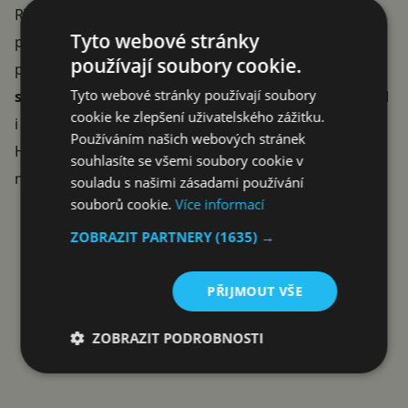
RTX 5070 Ti, ale zase budou mít méně výkonný
Tyto webové stránky
procesor. Doplňuje je 32 GB DDR5 a 1TB SSD. Velkým
používají soubory cookie.
plusem oproti štíhlé konkurenci je rozšiřitelnost:
dva
Tyto webové stránky používají soubory
sloty na paměť (až 64 GB) a dva sloty M.2
, takže RAM
cookie ke zlepšení uživatelského zážitku.
i disk si časem v klidu přidáte. Nechybí Thunderbolt 4,
Používáním našich webových stránek
HDMI 2.1, ethernet 2,5 Gb/s, Wi-Fi 6E, plnohodnotná
souhlasíte se všemi soubory cookie v
numerická klávesnice ani RGB podsvícení.
souladu s našimi zásadami používání
souborů cookie.
Více informací
ZOBRAZIT PARTNERY
(1635) →
CHCI TENTO PREDATOR
PŘIJMOUT VŠE
Reklama
ZOBRAZIT PODROBNOSTI