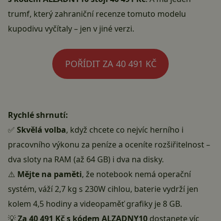
trumf, který zahraniční recenze tomuto modelu
kupodivu vyčítaly – jen v jiné verzi.
POŘÍDIT ZA 40 491 KČ
Rychlé shrnutí:
✅
Skvělá volba
, když chcete co nejvíc herního i
pracovního výkonu za peníze a oceníte rozšiřitelnost –
dva sloty na RAM (až 64 GB) i dva na disky.
⚠️
Mějte na paměti
, že notebook nemá operační
systém, váží 2,7 kg s 230W cihlou, baterie vydrží jen
kolem 4,5 hodiny a videopaměť grafiky je 8 GB.
💡
Za 40 491 Kč s kódem ALZADNY10
dostanete víc