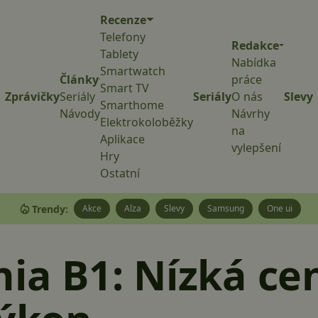
Recenze
Telefony
Redakce
Tablety
Nabídka
Smartwatch
Články
práce
Smart TV
Zprávičky
Seriály
Seriály
O nás
Slevy
Smarthome
Návody
Návrhy
Elektrokoloběžky
na
Aplikace
vylepšení
Hry
Ostatní
Trendy:
Akce
Alza
Slevy
Samsung
One ui
nia B1: Nízká ce