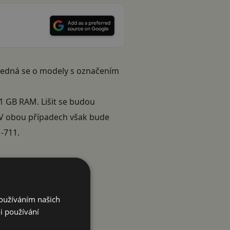
 Jedná se o modely s označením
1 GB RAM. Lišit se budou
 V obou případech však bude
-711.
Používáním našich
i používání