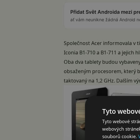
Přidat Svět Androida mezi p
ať vám neunikne žádná Android n
Společnost Acer informovala v t
Iconia B1-710 a B1-711 a jejich 
Oba dva tablety budou vybaveny 
obsaženým procesorem, který bu
taktovaný na 1,2 GHz. Dalším v
Tyto webové
Tyto webové strán
webových stránek
souborů cookie.