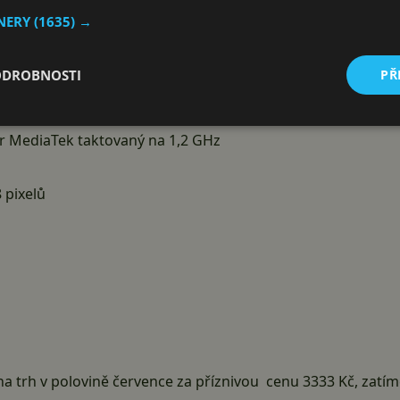
TNERY
(1635) →
ODROBNOSTI
PŘ
sledovně:
r MediaTek taktovaný na 1,2 GHz
8 pixelů
 na trh v polovině července za příznivou cenu 3333 Kč, zat