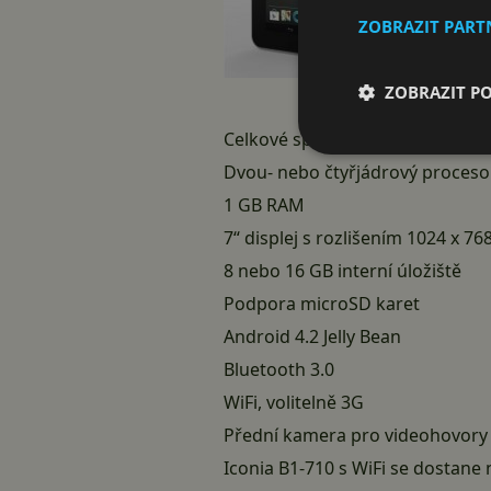
ZOBRAZIT PAR
ZOBRAZIT P
Celkové specifikace vypadají ná
Dvou- nebo čtyřjádrový proceso
1 GB RAM
7“ displej s rozlišením 1024 x 76
8 nebo 16 GB interní úložiště
Podpora microSD karet
Android 4.2 Jelly Bean
Bluetooth 3.0
WiFi, volitelně 3G
Přední kamera pro videohovory
Iconia B1-710 s WiFi se dostane