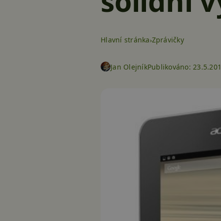
solidní 
Hlavní stránka
Zprávičky
Jan Olejník
Publikováno:
23.5.20