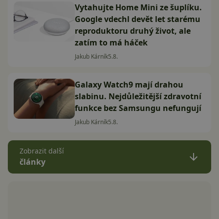
Vytahujte Home Mini ze šuplíku.
Google vdechl devět let starému
reproduktoru druhý život, ale
zatím to má háček
Jakub Kárník
5.8.
Galaxy Watch9 mají drahou
slabinu. Nejdůležitější zdravotní
funkce bez Samsungu nefungují
Jakub Kárník
5.8.
Zobrazit další
články