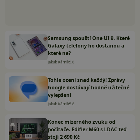
Samsung spouští One UI 9. Které
Galaxy telefony ho dostanou a
které ne?
Jakub Kárník
5.8.
Tohle ocení snad každý! Zprávy
Google dostávají hodně užitečné
vylepšení
Jakub Kárník
5.8.
Konec mizerného zvuku od
počítače. Edifier M60 s LDAC teď
stojí 2 690 Kč