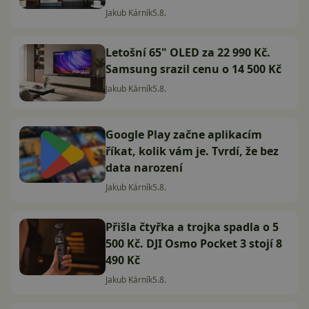
Jakub Kárník
5.8.
Letošní 65" OLED za 22 990 Kč.
Samsung srazil cenu o 14 500 Kč
Jakub Kárník
5.8.
Google Play začne aplikacím
říkat, kolik vám je. Tvrdí, že bez
data narození
Jakub Kárník
5.8.
Přišla čtyřka a trojka spadla o 5
500 Kč. DJI Osmo Pocket 3 stojí 8
490 Kč
Jakub Kárník
5.8.