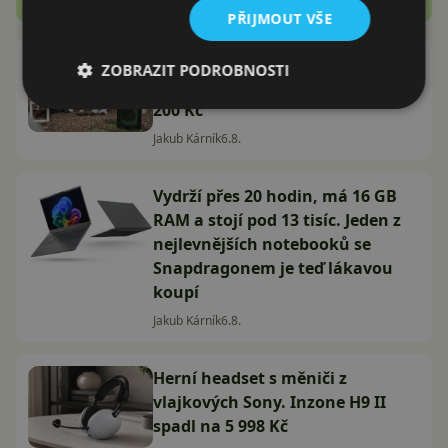
PŘIJMOUT VŠE
Sto wattů a mikrofon v balení za
ZOBRAZIT PODROBNOSTI
2 799 Kč. Český LAMAX zlevnil o 1
200 Kč
Jakub Kárník
6.8.
Vydrží přes 20 hodin, má 16 GB
RAM a stojí pod 13 tisíc. Jeden z
nejlevnějších notebooků se
Snapdragonem je teď lákavou
koupí
Jakub Kárník
6.8.
Herní headset s měniči z
vlajkových Sony. Inzone H9 II
spadl na 5 998 Kč