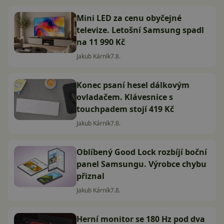
Mini LED za cenu obyčejné
televize. Letošní Samsung spadl
na 11 990 Kč
Jakub Kárník
7.8.
Konec psaní hesel dálkovým
ovladačem. Klávesnice s
touchpadem stojí 419 Kč
Jakub Kárník
7.8.
Oblíbený Good Lock rozbíjí boční
panel Samsungu. Výrobce chybu
přiznal
Jakub Kárník
7.8.
Herní monitor se 180 Hz pod dva