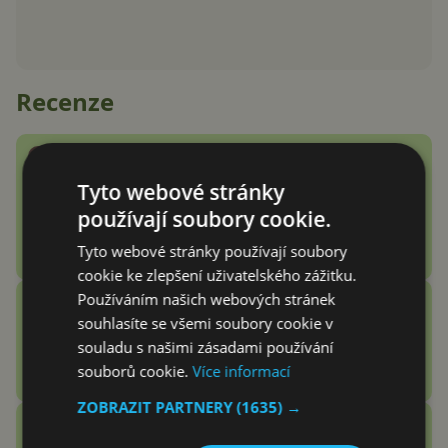
Recenze
Google Fitbit Air recenze:
Náramek bez displeje je přesně
Tyto webové stránky
to zařízení, které jsem
používají soubory cookie.
potřeboval
Tyto webové stránky používají soubory
Adam Kurfürst
cookie ke zlepšení uživatelského zážitku.
Používáním našich webových stránek
Vention Echo Lite E11 Pro
souhlasíte se všemi soubory cookie v
recenze: jsou sluchátka za 3
souladu s našimi zásadami používání
stovky zlatý grál nebo podfuk?
souborů cookie.
Více informací
Vašek Švec
ZOBRAZIT PARTNERY
(1635) →
Zobrazit další
Recenze