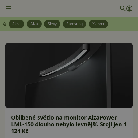
Akce
Alza
Slevy
Samsung
Xiaomi
Oblíbené světlo na monitor AlzaPower
LML-150 dlouho nebylo levnější. Stojí jen 1
124 Kč