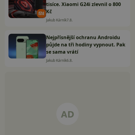
tisíce. Xiaomi G24i zlevnil o 800
Kč
Jakub Kárník
7.8.
Nejpřísnější ochranu Androidu
půjde na tři hodiny vypnout. Pak
se sama vrátí
Jakub Kárník
6.8.