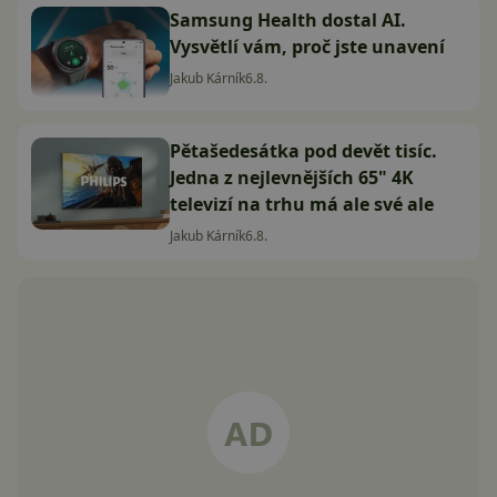
Samsung Health dostal AI.
Vysvětlí vám, proč jste unavení
Jakub Kárník
6.8.
Pětašedesátka pod devět tisíc.
Jedna z nejlevnějších 65" 4K
televizí na trhu má ale své ale
Jakub Kárník
6.8.