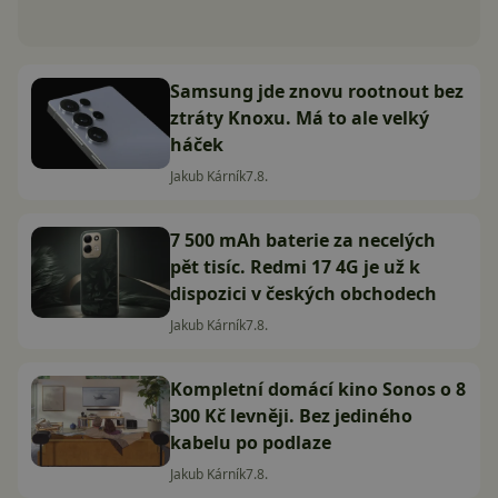
Samsung jde znovu rootnout bez
ztráty Knoxu. Má to ale velký
háček
Jakub Kárník
7.8.
7 500 mAh baterie za necelých
pět tisíc. Redmi 17 4G je už k
dispozici v českých obchodech
Jakub Kárník
7.8.
Kompletní domácí kino Sonos o 8
300 Kč levněji. Bez jediného
kabelu po podlaze
Jakub Kárník
7.8.